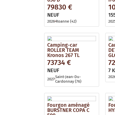
79830 €
1
NEUF
15
2026
Roanne (42)
202
Camping-car
Ca
ROLLER TEAM
DE
Kronos 267 TL
GL
73734 €
7
NEUF
7 
Saint-Jean-Du-
202
2027
Cardonnay (76)
Fourgon aménagé
Fo
BURSTNER COPA C
HY