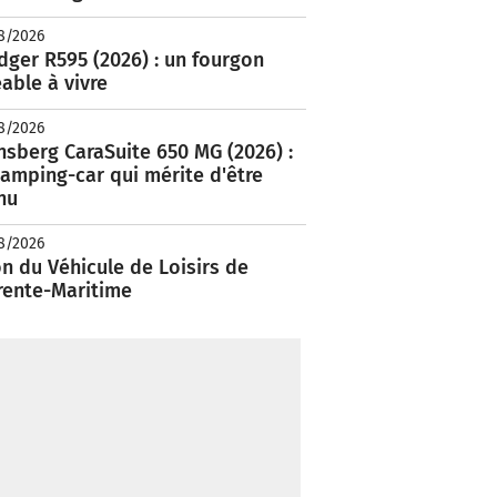
8/2026
ger R595 (2026) : un fourgon
able à vivre
8/2026
nsberg CaraSuite 650 MG (2026) :
amping-car qui mérite d'être
nu
8/2026
n du Véhicule de Loisirs de
rente-Maritime