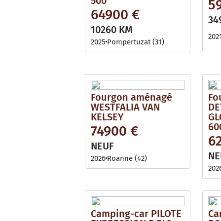
500
5
64900 €
34
10260 KM
202
2025
Pompertuzat (31)
Fourgon aménagé
Fo
WESTFALIA VAN
DE
KELSEY
GL
60
74900 €
6
NEUF
NE
2026
Roanne (42)
202
Camping-car PILOTE
Ca