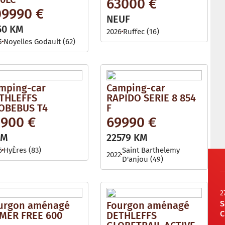
63000 €
09990 €
NEUF
50 KM
2026
Ruffec (16)
5
Noyelles Godault (62)
mping-car
Camping-car
THLEFFS
RAPIDO SERIE 8 854
OBEBUS T4
F
2900 €
69990 €
KM
22579 KM
6
HyÈres (83)
Saint Barthelemy
2022
D'anjou (49)
2
S
urgon aménagé
Fourgon aménagé
C
MER FREE 600
DETHLEFFS