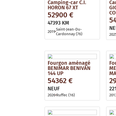
Camping-car C.I.
Ca
HORON 67 XT
GI
CO
52900 €
5
47393 KM
NE
Saint-Jean-Du-
2019
Cardonnay (76)
202
Fourgon aménagé
Fo
BENIMAR BENIVAN
ME
144 UP
MA
54362 €
2
NEUF
22
2026
Ruffec (16)
201