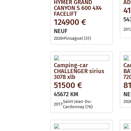
HYMER GRAND
AD
CANYON S 600 4X4
4
FACELIFT
54
124900 €
201
NEUF
2026
Pinsaguel (31)
Camping-car
Ca
CHALLENGER sirius
BA
3078 xlb
72
51500 €
8
45672 KM
NE
Saint-Jean-Du-
202
2017
Cardonnay (76)