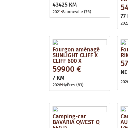
i
l
43425 KM
5
l
e
a
2021
Gainneville (76)
b
77
l
e
202
Fourgon aménagé
Fo
SUNLIGHT CLIFF X
RI
CLIFF 600 X
57
59900 €
NE
7 KM
202
2026
HyÈres (83)
Camping-car
Ca
BAVARIA QWEST Q
AU
650 D
I7