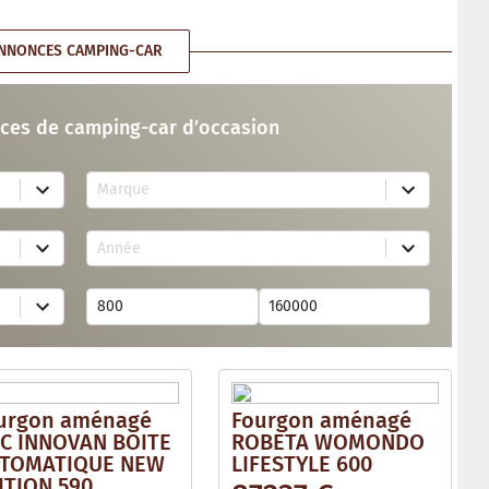
NNONCES CAMPING-CAR
ces de camping-car d’occasion
7
Marque
4
r
e
1
s
Année
7
u
r
l
e
t
s
s
u
a
l
v
t
a
s
i
a
l
v
a
urgon aménagé
Fourgon aménagé
a
b
i
C INNOVAN BOITE
ROBETA WOMONDO
l
l
e
TOMATIQUE NEW
LIFESTYLE 600
a
ITION 590
b