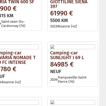
RIA TWIN 600 SF
GIOTTILINE SIENA
397
1900 €
61990 €
315 KM
5500 KM
Saint-Jean-Du-
2
Cardonnay (76)
2023
Roanne (42)
mping-car
Camping-car
VARIA NOMADE T
SUNLIGHT I 69 L
0 FC INTENSE
84985 €
1780 €
NEUF
UF
Franqueville-Saint-
2026
Pierre (76)
6
Roanne (42)