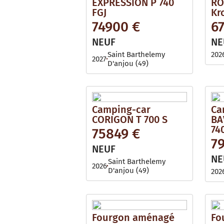
EXPRESSION P 740
RO
FGJ
Kr
74900 €
6
NEUF
NE
Saint Barthelemy
202
2027
D'anjou (49)
Camping-car
Ca
CORIGON T 700 S
BA
74
75849 €
7
NEUF
NE
Saint Barthelemy
2026
D'anjou (49)
202
Fourgon aménagé
Fo