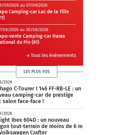
3/09/2026 au 07/09/2026
xpo Camping-car Lac de la Tille
21)
7/08/2026 au 30/08/2026
xpo-vente Camping-car Haras
ational du Pin (61)
Tous les évènements
LES PLUS VUS
8/2026
hago C-Tourer I 146 FF-RB-LE : un
veau camping-car de prestige
 salon face-face !
8/2026
ight Ibex 604D : un nouveau
rgon tout-terrain de moins de 6 m
 Volkswagen Crafter