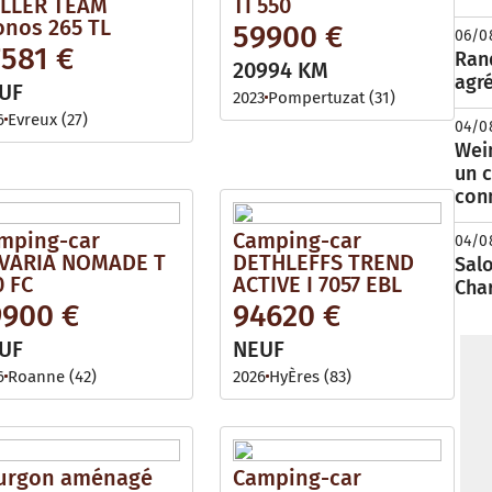
LLER TEAM
TI 550
onos 265 TL
59900 €
06/0
7581 €
Rand
20994 KM
agré
UF
2023
Pompertuzat (31)
6
Evreux (27)
04/0
Wei
un c
con
mping-car
Camping-car
04/0
VARIA NOMADE T
DETHLEFFS TREND
Salo
0 FC
ACTIVE I 7057 EBL
Cha
9900 €
94620 €
UF
NEUF
6
Roanne (42)
2026
HyÈres (83)
urgon aménagé
Camping-car