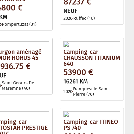
87237 €
l
4800 €
e
NEUF
 KM
2026
Ruffec (16)
2
Pompertuzat (31)
urgon aménagé
Camping-car
MOR HORUS 45
CHAUSSON TITANIUM
640
936.75 €
53900 €
UF
16261 KM
Saint Geours De
6
Maremne (40)
Franqueville-Saint-
2020
Pierre (76)
mping-car
Camping-car ITINEO
TOSTAR PRESTIGE
PS 740
60LC