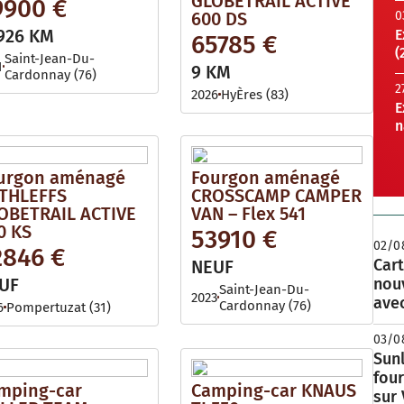
GLOBETRAIL ACTIVE
9900 €
600 DS
0
926 KM
E
65785 €
(
Saint-Jean-Du-
1
9 KM
Cardonnay (76)
2
2026
HyÈres (83)
E
n
urgon aménagé
Fourgon aménagé
THLEFFS
CROSSCAMP CAMPER
OBETRAIL ACTIVE
VAN – Flex 541
0 KS
53910 €
02/0
2846 €
Cart
NEUF
UF
nou
Saint-Jean-Du-
2023
avec
Cardonnay (76)
6
Pompertuzat (31)
03/0
Sunl
fou
mping-car
Camping-car KNAUS
sur