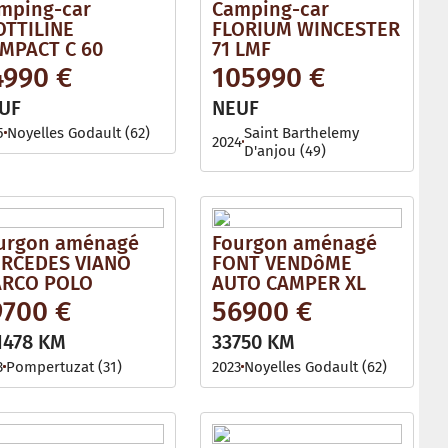
mping-car
Camping-car
OTTILINE
FLORIUM WINCESTER
MPACT C 60
71 LMF
4990 €
105990 €
UF
NEUF
5
Noyelles Godault (62)
Saint Barthelemy
2024
D'anjou (49)
urgon aménagé
Fourgon aménagé
RCEDES VIANO
FONT VENDôME
RCO POLO
AUTO CAMPER XL
9700 €
56900 €
1478 KM
33750 KM
3
Pompertuzat (31)
2023
Noyelles Godault (62)