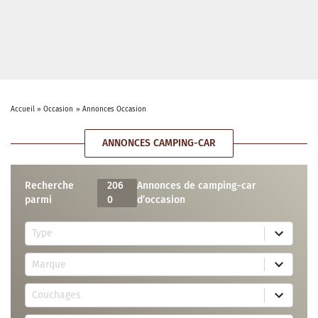
Accueil
»
Occasion
»
Annonces Occasion
ANNONCES CAMPING-CAR
Recherche
206
Annonces de camping-car
parmi
0
d’occasion
5
Type
r
e
7
s
Marque
4
u
r
l
3
e
t
Couchages
0
s
s
r
u
a