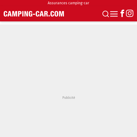
Assurances camping-car
S'abonner
Boutique
Newsletter
Annonces
Podcasts
Vidéos
Actualités
Essais
Accueil & stationnement
Accessoires
Achat & vente
Fourgons & Vans