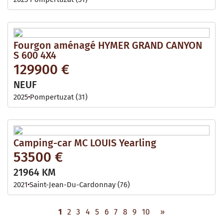
Fourgon aménagé HYMER GRAND CANYON
S 600 4X4
129900 €
NEUF
2025
Pompertuzat (31)
Camping-car MC LOUIS Yearling
53500 €
21964 KM
2021
Saint-Jean-Du-Cardonnay (76)
1
2
3
4
5
6
7
8
9
10
»