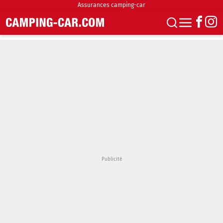
Assurances camping-car
S'abonner
Boutique
Newsletter
Annonces
Podcasts
Vidéos
Actualités
Essais
Accueil & stationnement
Accessoires
Achat & vente
Fourgons & Vans