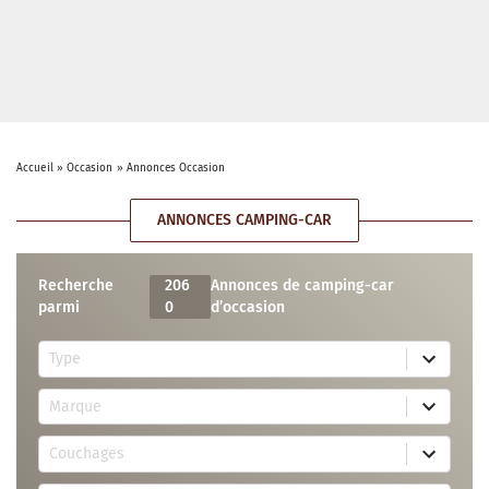
Accueil
»
Occasion
»
Annonces Occasion
ANNONCES CAMPING-CAR
Recherche
206
Annonces de camping-car
parmi
0
d’occasion
5
Type
r
e
7
s
Marque
4
u
r
l
3
e
t
Couchages
0
s
s
r
u
a