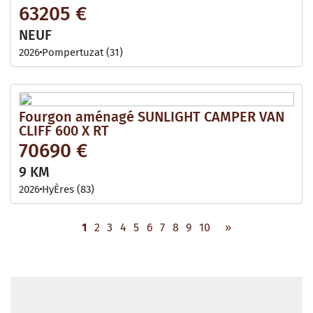
63205 €
NEUF
2026
Pompertuzat (31)
Fourgon aménagé SUNLIGHT CAMPER VAN
CLIFF 600 X RT
70690 €
9 KM
2026
HyÈres (83)
1
2
3
4
5
6
7
8
9
10
»