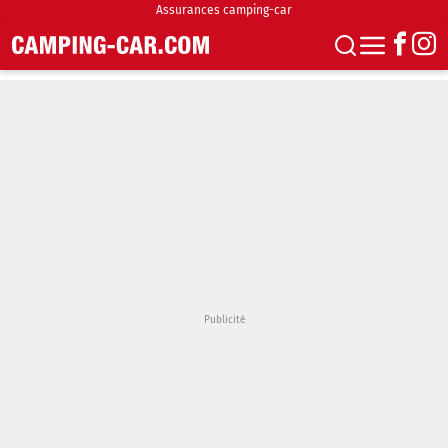
Assurances camping-car
S'abonner
Boutique
Newsletter
Annonces
Podcasts
Vidéos
Actualités
Essais
Accueil & stationnement
Accessoires
Achat & vente
Fourgons & Vans