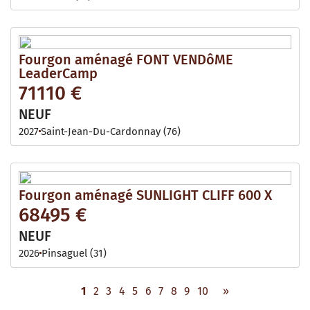
Fourgon aménagé FONT VENDôME
LeaderCamp
71110 €
NEUF
2027
Saint-Jean-Du-Cardonnay (76)
Fourgon aménagé SUNLIGHT CLIFF 600 X
68495 €
NEUF
2026
Pinsaguel (31)
1
2
3
4
5
6
7
8
9
10
»