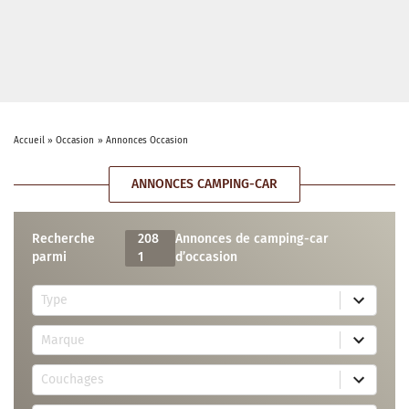
Accueil
»
Occasion
»
Annonces Occasion
ANNONCES CAMPING-CAR
Recherche
208
Annonces de camping-car
parmi
1
d’occasion
5
Type
r
e
7
s
Marque
2
u
r
l
3
e
t
Couchages
0
s
s
r
u
a