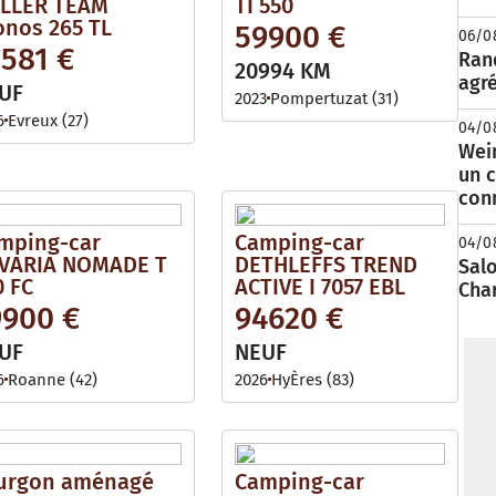
LLER TEAM
TI 550
onos 265 TL
59900 €
06/0
7581 €
Rand
20994 KM
agré
UF
2023
Pompertuzat (31)
6
Evreux (27)
04/0
Wei
un c
con
mping-car
Camping-car
04/0
VARIA NOMADE T
DETHLEFFS TREND
Salo
0 FC
ACTIVE I 7057 EBL
Cha
9900 €
94620 €
UF
NEUF
6
Roanne (42)
2026
HyÈres (83)
urgon aménagé
Camping-car