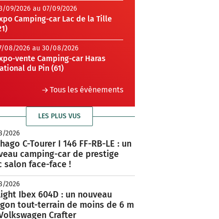
3/09/2026 au 07/09/2026
xpo Camping-car Lac de la Tille
21)
7/08/2026 au 30/08/2026
xpo-vente Camping-car Haras
ational du Pin (61)
Tous les évènements
LES PLUS VUS
8/2026
hago C-Tourer I 146 FF-RB-LE : un
veau camping-car de prestige
 salon face-face !
8/2026
ight Ibex 604D : un nouveau
rgon tout-terrain de moins de 6 m
 Volkswagen Crafter