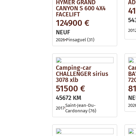
HYMER GRAND
AD
CANYON S 600 4X4
4
FACELIFT
54
124900 €
201
NEUF
2026
Pinsaguel (31)
Camping-car
Ca
CHALLENGER sirius
BA
3078 xlb
72
51500 €
8
45672 KM
NE
Saint-Jean-Du-
202
2017
Cardonnay (76)