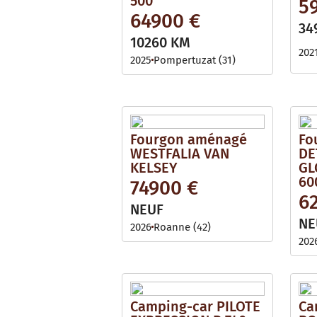
500
5
64900 €
34
10260 KM
202
2025
Pompertuzat (31)
Fourgon aménagé
Fo
WESTFALIA VAN
DE
KELSEY
GL
60
74900 €
6
NEUF
NE
2026
Roanne (42)
202
Camping-car PILOTE
Ca