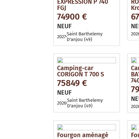
EXPRESSION P 740
RO
FGJ
Kr
74900 €
6
NEUF
NE
Saint Barthelemy
202
2027
D'anjou (49)
Camping-car
Ca
CORIGON T 700 S
BA
74
75849 €
7
NEUF
NE
Saint Barthelemy
2026
D'anjou (49)
202
Fourgon aménagé
Fo