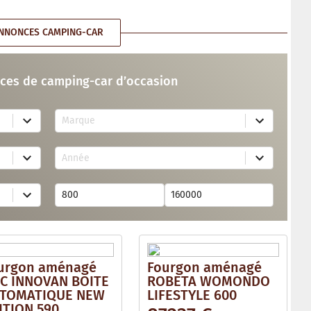
NNONCES CAMPING-CAR
ces de camping-car d’occasion
7
Marque
4
r
e
1
s
Année
7
u
r
l
e
t
s
s
u
a
l
v
t
a
s
i
a
l
v
a
urgon aménagé
Fourgon aménagé
a
b
i
C INNOVAN BOITE
ROBETA WOMONDO
l
l
e
TOMATIQUE NEW
LIFESTYLE 600
a
ITION 590
b