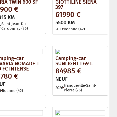
RIA TWIN 600 SF
GIOTTILINE SIENA
397
1900 €
61990 €
315 KM
5500 KM
Saint-Jean-Du-
2
Cardonnay (76)
2023
Roanne (42)
mping-car
Camping-car
VARIA NOMADE T
SUNLIGHT I 69 L
0 FC INTENSE
84985 €
1780 €
NEUF
UF
Franqueville-Saint-
2026
Pierre (76)
6
Roanne (42)