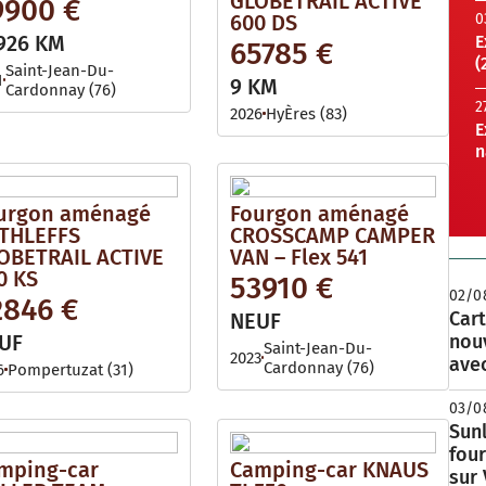
GLOBETRAIL ACTIVE
9900 €
600 DS
0
926 KM
E
65785 €
(
Saint-Jean-Du-
1
9 KM
Cardonnay (76)
2
2026
HyÈres (83)
E
n
urgon aménagé
Fourgon aménagé
THLEFFS
CROSSCAMP CAMPER
OBETRAIL ACTIVE
VAN – Flex 541
0 KS
53910 €
02/0
2846 €
Cart
NEUF
UF
nou
Saint-Jean-Du-
2023
avec
Cardonnay (76)
6
Pompertuzat (31)
03/0
Sunl
fou
mping-car
Camping-car KNAUS
sur