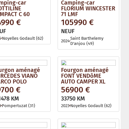
mping-car
Camping-car
OTTILINE
FLORIUM WINCESTER
MPACT C 60
71 LMF
4990 €
105990 €
UF
NEUF
5
Noyelles Godault (62)
Saint Barthelemy
2024
D'anjou (49)
urgon aménagé
Fourgon aménagé
RCEDES VIANO
FONT VENDôME
RCO POLO
AUTO CAMPER XL
9700 €
56900 €
1478 KM
33750 KM
3
Pompertuzat (31)
2023
Noyelles Godault (62)