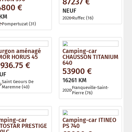
87237 €
l
4800 €
e
NEUF
 KM
2026
Ruffec (16)
2
Pompertuzat (31)
urgon aménagé
Camping-car
MOR HORUS 45
CHAUSSON TITANIUM
640
936.75 €
53900 €
UF
16261 KM
Saint Geours De
6
Maremne (40)
Franqueville-Saint-
2020
Pierre (76)
mping-car
Camping-car ITINEO
TOSTAR PRESTIGE
PS 740
60LC