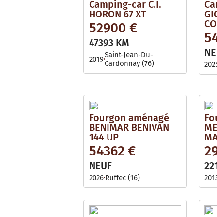
Camping-car C.I.
Ca
HORON 67 XT
GI
CO
52900 €
5
47393 KM
NE
Saint-Jean-Du-
2019
Cardonnay (76)
202
Fourgon aménagé
Fo
BENIMAR BENIVAN
ME
144 UP
MA
54362 €
2
NEUF
22
2026
Ruffec (16)
201