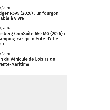
8/2026
ger R595 (2026) : un fourgon
able à vivre
8/2026
nsberg CaraSuite 650 MG (2026) :
amping-car qui mérite d'être
nu
8/2026
n du Véhicule de Loisirs de
rente-Maritime