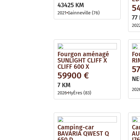
i
l
43425 KM
5
l
e
a
2021
Gainneville (76)
b
77
l
e
202
Fourgon aménagé
Fo
SUNLIGHT CLIFF X
RI
CLIFF 600 X
57
59900 €
NE
7 KM
202
2026
HyÈres (83)
Camping-car
Ca
BAVARIA QWEST Q
AU
650 D
I7