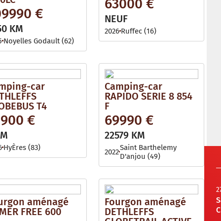
63000 €
09990 €
NEUF
50 KM
2026
Ruffec (16)
5
Noyelles Godault (62)
mping-car
Camping-car
THLEFFS
RAPIDO SERIE 8 854
OBEBUS T4
F
2900 €
69990 €
KM
22579 KM
6
HyÈres (83)
Saint Barthelemy
2022
D'anjou (49)
2
S
urgon aménagé
Fourgon aménagé
C
MER FREE 600
DETHLEFFS