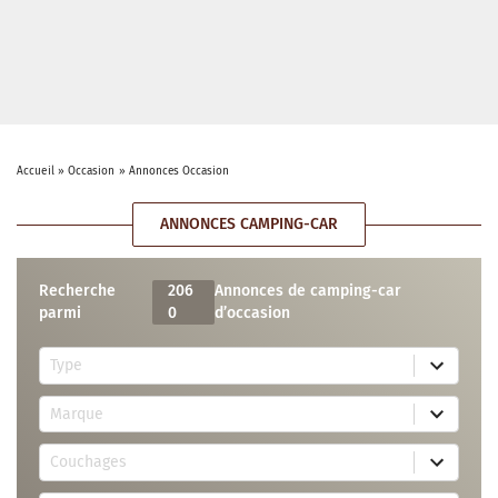
Accueil
»
Occasion
»
Annonces Occasion
ANNONCES CAMPING-CAR
Recherche
206
Annonces de camping-car
parmi
0
d’occasion
5
Type
r
e
7
s
Marque
4
u
r
l
3
e
t
Couchages
0
s
s
r
u
a