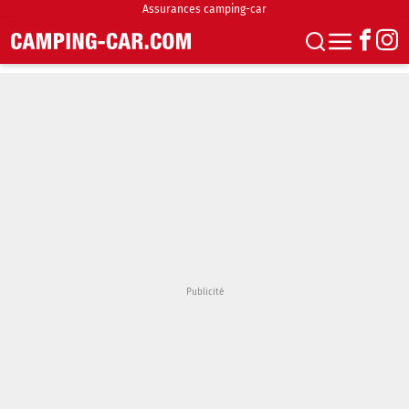
Assurances camping-car
S'abonner
Boutique
Newsletter
Annonces
Podcasts
Vidéos
Actualités
Essais
Accueil & stationnement
Accessoires
Achat & vente
Fourgons & Vans