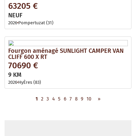
63205 €
NEUF
2026
Pompertuzat (31)
Fourgon aménagé SUNLIGHT CAMPER VAN
CLIFF 600 X RT
70690 €
9 KM
2026
HyÈres (83)
1
2
3
4
5
6
7
8
9
10
»