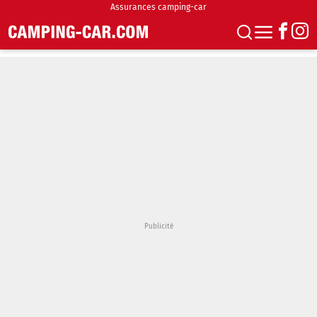
Assurances camping-car
S'abonner
Boutique
Newsletter
Annonces
Podcasts
Vidéos
Actualités
Essais
Accueil & stationnement
Accessoires
Achat & vente
Fourgons & Vans