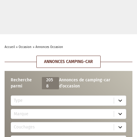
Accueil
»
Occasion
»
Annonces Occasion
ANNONCES CAMPING-CAR
Recherche
205
Annonces de camping-car
parmi
8
d’occasion
5
Type
r
e
7
s
Marque
2
u
r
l
3
e
t
Couchages
0
s
s
r
u
a