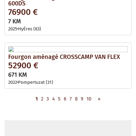
600DS
76900 €
7 KM
2025
HyÈres (83)
Fourgon aménagé CROSSCAMP VAN FLEX
52900 €
671 KM
2022
Pompertuzat (31)
1
2
3
4
5
6
7
8
9
10
»