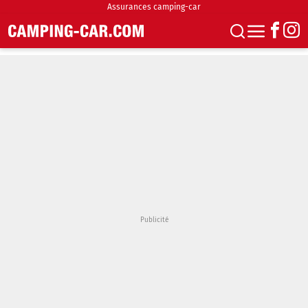
Assurances camping-car
S'abonner
Boutique
Newsletter
Annonces
Podcasts
Vidéos
Actualités
Essais
Accueil & stationnement
Accessoires
Achat & vente
Fourgons & Vans