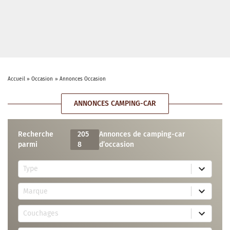
Accueil
»
Occasion
»
Annonces Occasion
ANNONCES CAMPING-CAR
Recherche
205
Annonces de camping-car
parmi
8
d’occasion
5
Type
r
e
7
s
Marque
4
u
r
l
3
e
t
Couchages
0
s
s
r
u
a