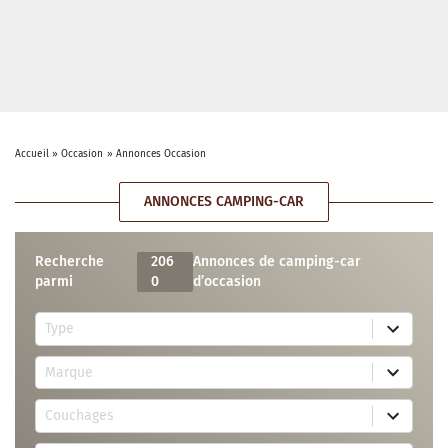
Accueil
»
Occasion
»
Annonces Occasion
ANNONCES CAMPING-CAR
Recherche
206
Annonces de camping-car
parmi
0
d’occasion
5
Type
r
e
7
s
Marque
4
u
r
l
3
e
t
Couchages
0
s
s
r
u
a