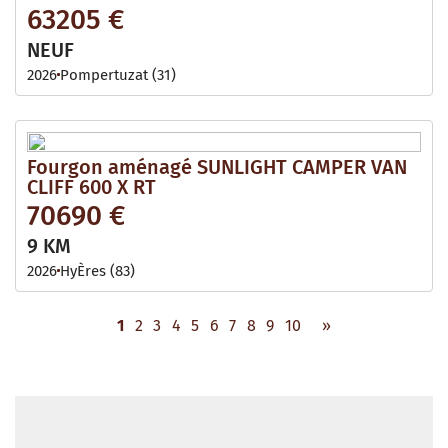
63205 €
NEUF
2026
Pompertuzat (31)
Fourgon aménagé SUNLIGHT CAMPER VAN
CLIFF 600 X RT
70690 €
9 KM
2026
HyÈres (83)
1
2
3
4
5
6
7
8
9
10
»