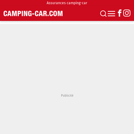
Assurances camping-car
S'abonner
Boutique
Newsletter
Annonces
Podcasts
Vidéos
Actualités
Essais
Accueil & stationnement
Accessoires
Achat & vente
Fourgons & Vans