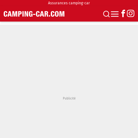
Assurances camping-car
S'abonner
Boutique
Newsletter
Annonces
Podcasts
Vidéos
Actualités
Essais
Accueil & stationnement
Accessoires
Achat & vente
Fourgons & Vans