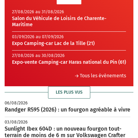
27/08/2026 au 31/08/2026
Salon du Véhicule de Loisirs de Charente-
Maritime
03/09/2026 au 07/09/2026
Expo Camping-car Lac de la Tille (21)
27/08/2026 au 30/08/2026
Expo-vente Camping-car Haras national du Pin (61)
Tous les évènements
LES PLUS VUS
06/08/2026
Randger R595 (2026) : un fourgon agréable à vivre
03/08/2026
Sunlight Ibex 604D : un nouveau fourgon tout-
terrain de moins de 6 m sur Volkswagen Crafter