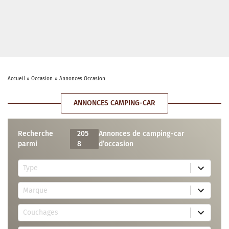
Accueil
»
Occasion
»
Annonces Occasion
ANNONCES CAMPING-CAR
Recherche
205
Annonces de camping-car
parmi
8
d’occasion
5
Type
r
e
7
s
Marque
2
u
r
l
3
e
t
Couchages
0
s
s
r
u
a