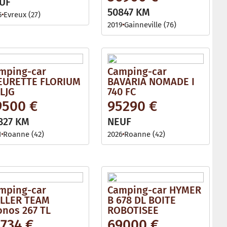
UF
50847 KM
5
Evreux (27)
2019
Gainneville (76)
mping-car
Camping-car
EURETTE FLORIUM
BAVARIA NOMADE I
 LJG
740 FC
9500 €
95290 €
827 KM
NEUF
1
Roanne (42)
2026
Roanne (42)
mping-car
Camping-car HYMER
LLER TEAM
B 678 DL BOITE
onos 267 TL
ROBOTISEE
3734 €
69000 €