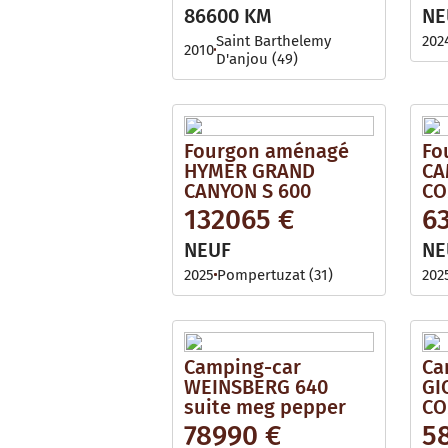
i
l
86600 KM
NE
l
e
a
Saint Barthelemy
202
2010
b
D'anjou (49)
l
e
Fourgon aménagé
Fo
HYMER GRAND
CA
CANYON S 600
CO
132065 €
6
NEUF
NE
2025
Pompertuzat (31)
202
Camping-car
Ca
WEINSBERG 640
GI
suite meg pepper
CO
78990 €
5