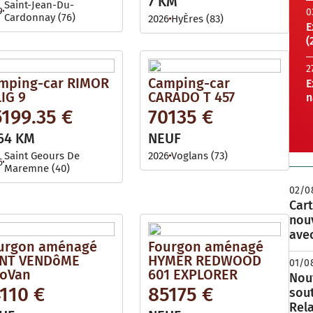
7 KM
Saint-Jean-Du-
9
0
Cardonnay (76)
2026
HyÈres (83)
E
(
2
mping-car RIMOR
Camping-car
E
LIG 9
CARADO T 457
n
199.35 €
70135 €
64 KM
NEUF
Saint Geours De
2026
Voglans (73)
6
Maremne (40)
02/0
Cart
nou
avec
urgon aménagé
Fourgon aménagé
NT VENDôME
HYMER REDWOOD
01/0
oVan
601 EXPLORER
Nouv
110 €
85175 €
sou
Rela