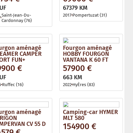
UF
67379 KM
Saint-Jean-Du-
2017
Pompertuzat (31)
7
Cardonnay (76)
urgon aménagé
Fourgon aménagé
EAMER CAMPER
HOBBY FOURGON
ORT FUN+
VANTANA K 60 FT
9900 €
57900 €
UF
663 KM
5
Ruffec (16)
2022
HyÈres (83)
urgon aménagé
Camping-car HYMER
RIGON
MLT 580
MPERVAN CV 55 D
154900 €
4579 €