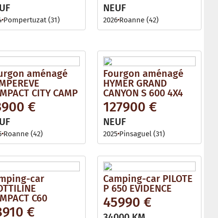
l
UF
NEUF
e
4
Pompertuzat (31)
2026
Roanne (42)
urgon aménagé
Fourgon aménagé
MPEREVE
HYMER GRAND
MPACT CITY CAMP
CANYON S 600 4X4
3900 €
127900 €
UF
NEUF
5
Roanne (42)
2025
Pinsaguel (31)
mping-car
Camping-car PILOTE
OTTILINE
P 650 EVIDENCE
MPACT C60
45990 €
8910 €
34000 KM