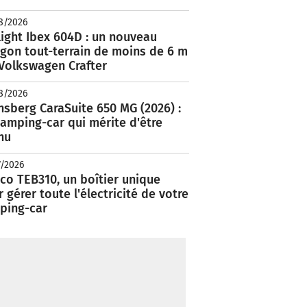
8/2026
ight Ibex 604D : un nouveau
rgon tout-terrain de moins de 6 m
 Volkswagen Crafter
8/2026
nsberg CaraSuite 650 MG (2026) :
amping-car qui mérite d'être
nu
7/2026
co TEB310, un boîtier unique
 gérer toute l'électricité de votre
ping-car