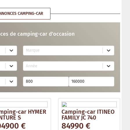
NNONCES CAMPING-CAR
ces de camping-car d’occasion
7
Marque
4
r
e
2
s
Année
6
u
r
l
e
t
s
s
u
a
l
v
t
a
s
i
a
l
v
a
mping-car HYMER
Camping-car ITINEO
a
b
i
NTURE S
FAMILY JC 740
l
l
e
04900 €
84990 €
a
b