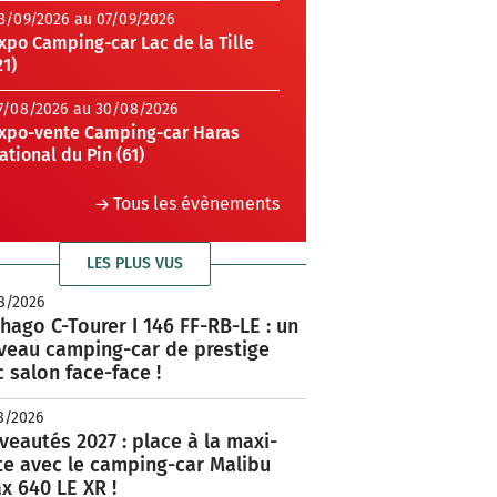
3/09/2026 au 07/09/2026
xpo Camping-car Lac de la Tille
21)
7/08/2026 au 30/08/2026
xpo-vente Camping-car Haras
ational du Pin (61)
Tous les évènements
LES PLUS VUS
8/2026
hago C-Tourer I 146 FF-RB-LE : un
veau camping-car de prestige
 salon face-face !
8/2026
eautés 2027 : place à la maxi-
te avec le camping-car Malibu
x 640 LE XR !