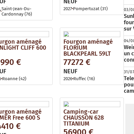
UF
NEUF
Saint-Jean-Du-
2027
Pompertuzat (31)
03/0
7
Cardonnay (76)
Sunl
fou
sur
urgon aménagé
Fourgon aménagé
04/0
NLIGHT CLIFF 600
FLORIUM
Wei
BLACKPEARL 59LT
un c
con
1990 €
77272 €
UF
NEUF
31/0
Tele
6
Roanne (42)
2026
Ruffec (16)
pour
cam
urgon aménagé
Camping-car
MER Free 600 S
CHAUSSON 628
TITANIUM
4410 €
56900 €