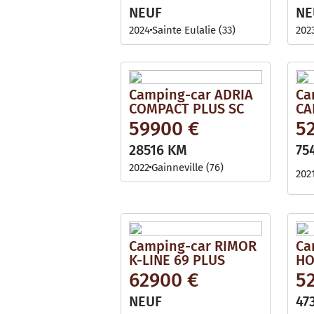
NEUF
NE
2024
Sainte Eulalie (33)
202
Camping-car ADRIA
Ca
COMPACT PLUS SC
CA
59900 €
5
28516 KM
75
2022
Gainneville (76)
202
Camping-car RIMOR
Ca
K-LINE 69 PLUS
HO
62900 €
5
NEUF
47