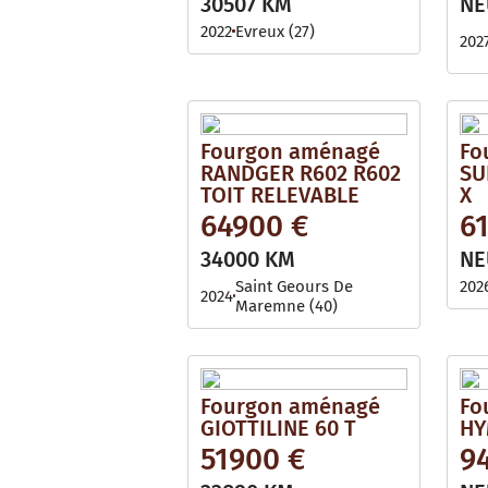
30507 KM
NE
2022
Evreux (27)
202
Fourgon aménagé
Fo
RANDGER R602 R602
SU
TOIT RELEVABLE
X
64900 €
6
34000 KM
NE
Saint Geours De
202
2024
Maremne (40)
Fourgon aménagé
Fo
GIOTTILINE 60 T
HY
51900 €
9