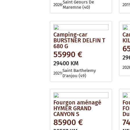
Saint Geours De
2026
201
Maremne (40)
Camping-car
Ca
BURSTNER DELFIN T
KI
680 G
65
55990 €
29
29400 KM
202
Saint Barthelemy
2021
D'anjou (49)
Fourgon aménagé
Fo
HYMER GRAND
FO
CANYON S
Du
85900 €
74