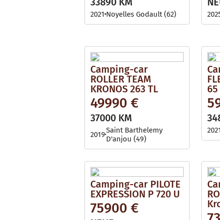
33890 KM
NE
2021
Noyelles Godault (62)
202
Camping-car
Ca
ROLLER TEAM
FL
KRONOS 263 TL
65
49990 €
5
37000 KM
34
Saint Barthelemy
202
2019
D'anjou (49)
Camping-car PILOTE
Ca
EXPRESSION P 720 U
RO
Kr
75900 €
7