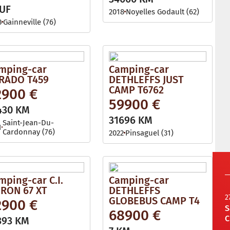
UF
2018
Noyelles Godault (62)
3
Gainneville (76)
mping-car
Camping-car
RADO T459
DETHLEFFS JUST
CAMP T6762
2900 €
59900 €
430 KM
31696 KM
Saint-Jean-Du-
1
Cardonnay (76)
2022
Pinsaguel (31)
mping-car C.I.
Camping-car
RON 67 XT
DETHLEFFS
2
GLOBEBUS CAMP T4
2900 €
S
68900 €
C
393 KM