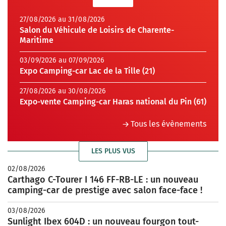
27/08/2026 au 31/08/2026
Salon du Véhicule de Loisirs de Charente-
Maritime
03/09/2026 au 07/09/2026
Expo Camping-car Lac de la Tille (21)
27/08/2026 au 30/08/2026
Expo-vente Camping-car Haras national du Pin (61)
Tous les évènements
LES PLUS VUS
02/08/2026
Carthago C-Tourer I 146 FF-RB-LE : un nouveau
camping-car de prestige avec salon face-face !
03/08/2026
Sunlight Ibex 604D : un nouveau fourgon tout-