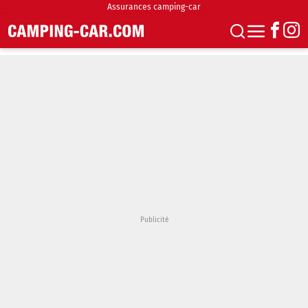
Assurances camping-car
S'abonner
Boutique
Newsletter
Annonces
Podcasts
Vidéos
Actualités
Essais
Accueil & stationnement
Accessoires
Achat & vente
Fourgons & Vans