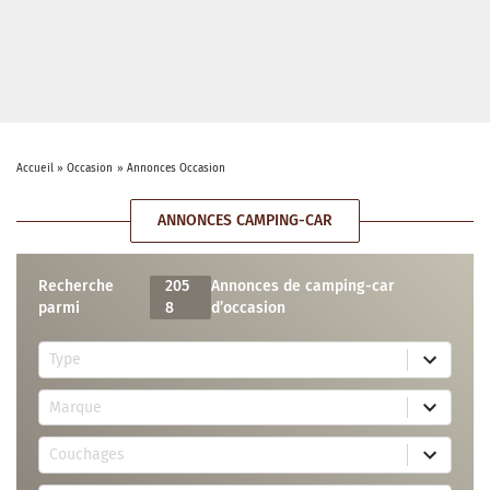
Accueil
»
Occasion
»
Annonces Occasion
ANNONCES CAMPING-CAR
Recherche
205
Annonces de camping-car
parmi
8
d’occasion
5
Type
r
e
7
s
Marque
2
u
r
l
3
e
t
Couchages
0
s
s
r
u
a