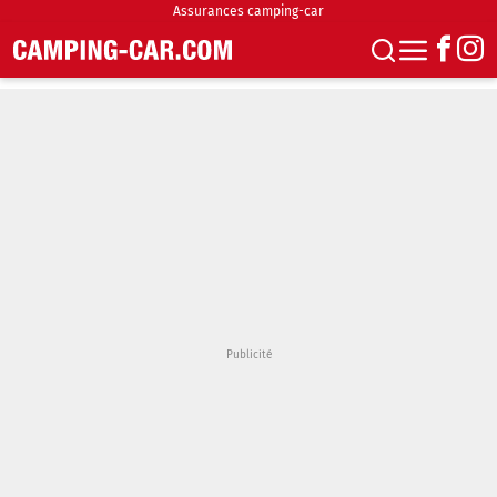
Assurances camping-car
S'abonner
Boutique
Newsletter
Annonces
Podcasts
Vidéos
Actualités
Essais
Accueil & stationnement
Accessoires
Achat & vente
Fourgons & Vans