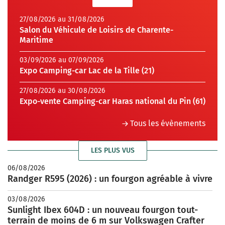
27/08/2026 au 31/08/2026
Salon du Véhicule de Loisirs de Charente-
Maritime
03/09/2026 au 07/09/2026
Expo Camping-car Lac de la Tille (21)
27/08/2026 au 30/08/2026
Expo-vente Camping-car Haras national du Pin (61)
Tous les évènements
LES PLUS VUS
06/08/2026
Randger R595 (2026) : un fourgon agréable à vivre
03/08/2026
Sunlight Ibex 604D : un nouveau fourgon tout-
terrain de moins de 6 m sur Volkswagen Crafter