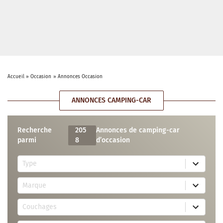
Accueil
»
Occasion
»
Annonces Occasion
ANNONCES CAMPING-CAR
Recherche
205
Annonces de camping-car
parmi
8
d’occasion
5
Type
r
e
7
s
Marque
2
u
r
l
3
e
t
Couchages
0
s
s
r
u
a