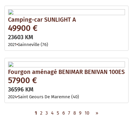
Camping-car SUNLIGHT A
49900 €
23603 KM
2021
Gainneville (76)
Fourgon aménagé BENIMAR BENIVAN 100ES
57900 €
36596 KM
2024
Saint Geours De Maremne (40)
1
2
3
4
5
6
7
8
9
10
»