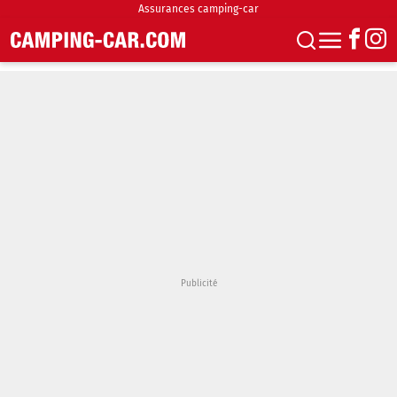
Assurances camping-car
S'abonner
Boutique
Newsletter
Annonces
Podcasts
Vidéos
Actualités
Essais
Accueil & stationnement
Accessoires
Achat & vente
Fourgons & Vans