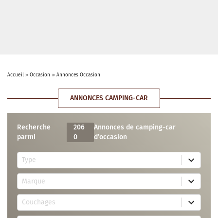
Accueil
»
Occasion
»
Annonces Occasion
ANNONCES CAMPING-CAR
Recherche
206
Annonces de camping-car
parmi
0
d’occasion
5
Type
r
e
7
s
Marque
4
u
r
l
3
e
t
Couchages
0
s
s
r
u
a