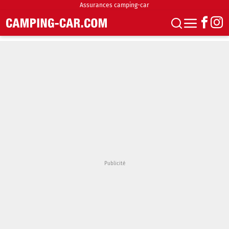
Assurances camping-car
S'abonner
Boutique
Newsletter
Annonces
Podcasts
Vidéos
Actualités
Essais
Accueil & stationnement
Accessoires
Achat & vente
Fourgons & Vans