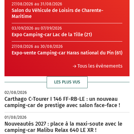
27/08/2026 au 31/08/2026
Salon du Véhicule de Loisirs de Charente-
Maritime
03/09/2026 au 07/09/2026
Expo Camping-car Lac de la Tille (21)
27/08/2026 au 30/08/2026
Expo-vente Camping-car Haras national du Pin (61)
Tous les évènements
LES PLUS VUS
02/08/2026
Carthago C-Tourer I 146 FF-RB-LE : un nouveau
camping-car de prestige avec salon face-face !
01/08/2026
Nouveautés 2027 : place à la maxi-soute avec le
camping-car Malibu Relax 640 LE XR !