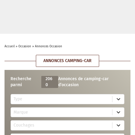
Accueil
»
Occasion
»
Annonces Occasion
ANNONCES CAMPING-CAR
Recherche
206
Annonces de camping-car
parmi
0
d’occasion
5
Type
r
e
7
s
Marque
3
u
r
l
3
e
t
Couchages
0
s
s
r
u
a