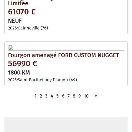
Limitée
61070 €
NEUF
2026
Gainneville (76)
Fourgon aménagé FORD CUSTOM NUGGET
56990 €
1800 KM
2025
Saint Barthelemy D'anjou (49)
1
2
3
4
5
6
7
8
9
10
»