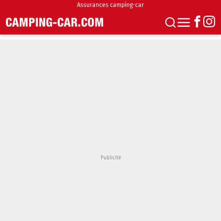
Assurances camping-car
S'abonner
Boutique
Newsletter
Annonces
Podcasts
Vidéos
Actualités
Essais
Accueil & stationnement
Accessoires
Achat & vente
Fourgons & Vans