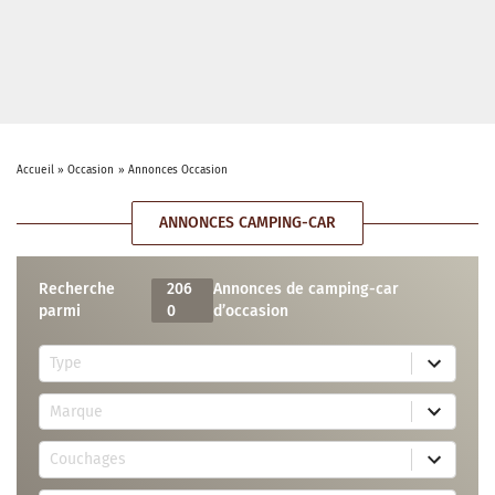
Accueil
»
Occasion
»
Annonces Occasion
ANNONCES CAMPING-CAR
Recherche
206
Annonces de camping-car
parmi
0
d’occasion
5
Type
r
e
7
s
Marque
4
u
r
l
3
e
t
Couchages
0
s
s
r
u
a