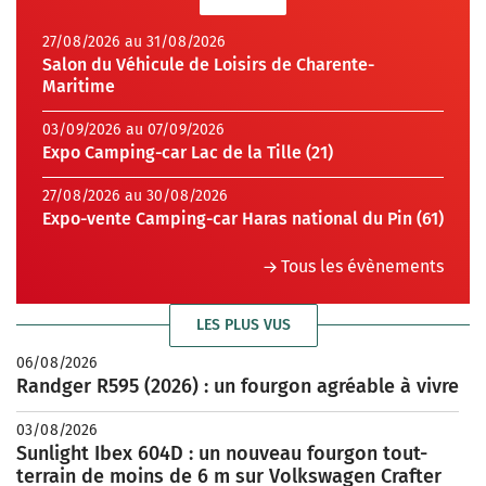
27/08/2026 au 31/08/2026
Salon du Véhicule de Loisirs de Charente-
Maritime
03/09/2026 au 07/09/2026
Expo Camping-car Lac de la Tille (21)
27/08/2026 au 30/08/2026
Expo-vente Camping-car Haras national du Pin (61)
Tous les évènements
LES PLUS VUS
06/08/2026
Randger R595 (2026) : un fourgon agréable à vivre
03/08/2026
Sunlight Ibex 604D : un nouveau fourgon tout-
terrain de moins de 6 m sur Volkswagen Crafter