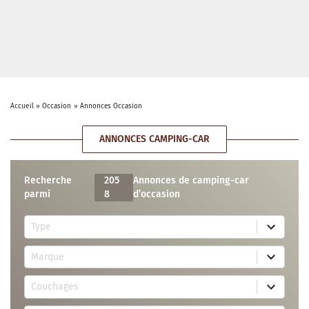
Accueil
»
Occasion
»
Annonces Occasion
ANNONCES CAMPING-CAR
Recherche
205
Annonces de camping-car
parmi
8
d’occasion
5
Type
r
e
7
s
Marque
2
u
r
l
3
e
t
Couchages
0
s
s
r
u
a