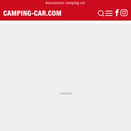
Assurances camping-car
S'abonner
Boutique
Newsletter
Annonces
Podcasts
Vidéos
Actualités
Essais
Accueil & stationnement
Accessoires
Achat & vente
Fourgons & Vans