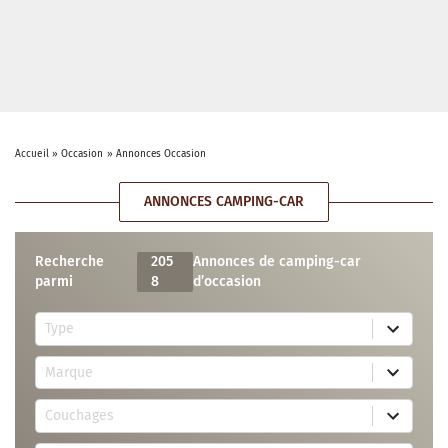
Accueil
»
Occasion
»
Annonces Occasion
ANNONCES CAMPING-CAR
Recherche
205
Annonces de camping-car
parmi
8
d’occasion
5
Type
r
e
7
s
Marque
2
u
r
l
3
e
t
Couchages
0
s
s
r
u
a