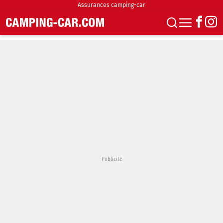
Assurances camping-car
S'abonner
Boutique
Newsletter
Annonces
Podcasts
Vidéos
Actualités
Essais
Accueil & stationnement
Accessoires
Achat & vente
Fourgons & Vans