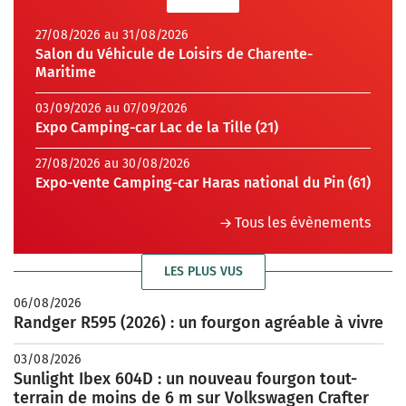
27/08/2026 au 31/08/2026
Salon du Véhicule de Loisirs de Charente-
Maritime
03/09/2026 au 07/09/2026
Expo Camping-car Lac de la Tille (21)
27/08/2026 au 30/08/2026
Expo-vente Camping-car Haras national du Pin (61)
Tous les évènements
LES PLUS VUS
06/08/2026
Randger R595 (2026) : un fourgon agréable à vivre
03/08/2026
Sunlight Ibex 604D : un nouveau fourgon tout-
terrain de moins de 6 m sur Volkswagen Crafter