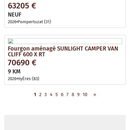
63205 €
NEUF
2026
Pompertuzat (31)
Fourgon aménagé SUNLIGHT CAMPER VAN
CLIFF 600 X RT
70690 €
9 KM
2026
HyÈres (83)
1
2
3
4
5
6
7
8
9
10
»