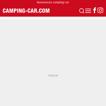
Assurances camping-car
S'abonner
Boutique
Newsletter
Annonces
Podcasts
Vidéos
Actualités
Essais
Accueil & stationnement
Accessoires
Achat & vente
Fourgons & Vans