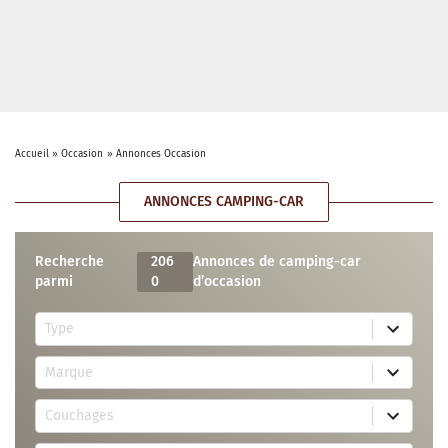
Accueil
»
Occasion
»
Annonces Occasion
ANNONCES CAMPING-CAR
Recherche
206
Annonces de camping-car
parmi
0
d’occasion
5
Type
r
e
7
s
Marque
4
u
r
l
3
e
t
Couchages
0
s
s
r
u
a