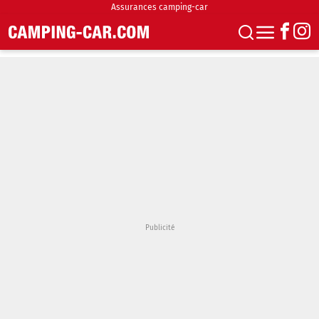
Assurances camping-car
S'abonner
Boutique
Newsletter
Annonces
Podcasts
Vidéos
Actualités
Essais
Accueil & stationnement
Accessoires
Achat & vente
Fourgons & Vans