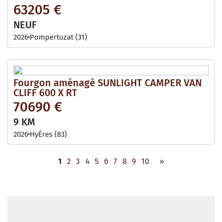
63205 €
NEUF
2026
Pompertuzat (31)
Fourgon aménagé SUNLIGHT CAMPER VAN
CLIFF 600 X RT
70690 €
9 KM
2026
HyÈres (83)
1
2
3
4
5
6
7
8
9
10
»