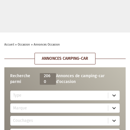
Accueil
»
Occasion
»
Annonces Occasion
ANNONCES CAMPING-CAR
Recherche
206
Annonces de camping-car
parmi
0
d’occasion
5
Type
r
e
7
s
Marque
4
u
r
l
3
e
t
Couchages
0
s
s
r
u
a