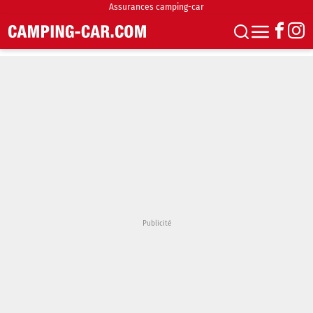
Assurances camping-car
S'abonner
Boutique
Newsletter
Annonces
Podcasts
Vidéos
Actualités
Essais
Accueil & stationnement
Accessoires
Achat & vente
Fourgons & Vans