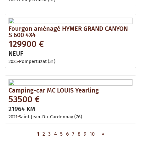
Fourgon aménagé HYMER GRAND CANYON
S 600 4X4
129900 €
NEUF
2025
Pompertuzat (31)
Camping-car MC LOUIS Yearling
53500 €
21964 KM
2021
Saint-Jean-Du-Cardonnay (76)
1
2
3
4
5
6
7
8
9
10
»