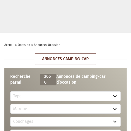
Accueil
»
Occasion
»
Annonces Occasion
ANNONCES CAMPING-CAR
Recherche
206
Annonces de camping-car
parmi
0
d’occasion
5
Type
r
e
7
s
Marque
4
u
r
l
3
e
t
Couchages
0
s
s
r
u
a