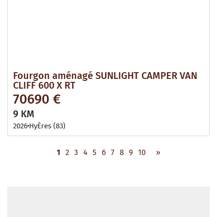
Fourgon aménagé SUNLIGHT CAMPER VAN
CLIFF 600 X RT
70690 €
9 KM
2026
HyÈres (83)
1
2
3
4
5
6
7
8
9
10
»