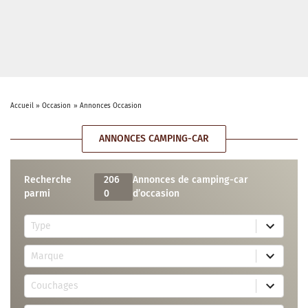
Accueil
»
Occasion
»
Annonces Occasion
ANNONCES CAMPING-CAR
Recherche
206
Annonces de camping-car
parmi
0
d’occasion
5
Type
r
e
7
s
Marque
4
u
r
l
3
e
t
Couchages
0
s
s
r
u
a