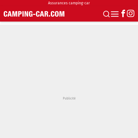
Assurances camping-car
S'abonner
Boutique
Newsletter
Annonces
Podcasts
Vidéos
Actualités
Essais
Accueil & stationnement
Accessoires
Achat & vente
Fourgons & Vans