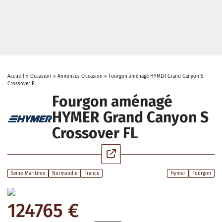
Accueil
»
Occasion
»
Annonces Occasion
»
Fourgon aménagé HYMER Grand Canyon S
Crossover FL
Fourgon aménagé
HYMER Grand Canyon S
Crossover FL
Seine-Maritime
Normandie
France
Hymer
Fourgon
124765 €