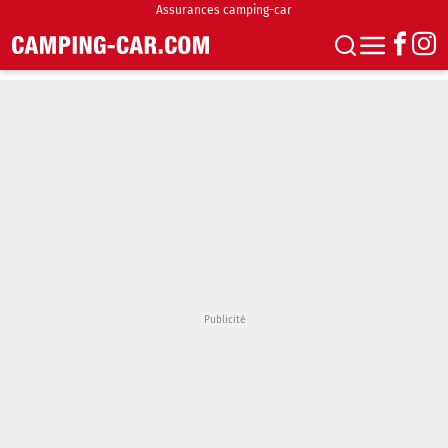
Assurances camping-car
S'abonner
Boutique
Newsletter
Annonces
Podcasts
Vidéos
Actualités
Essais
Accueil & stationnement
Accessoires
Achat & vente
Fourgons & Vans