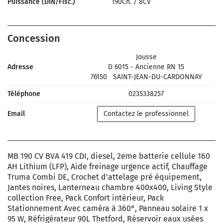
Puissance (DIN/Fisc.)
190Ch.
/
8CV
Concession
Jousse
Adresse
D 6015 - Ancienne RN 15
76150
SAINT-JEAN-DU-CARDONNAY
Téléphone
0235338257
Email
Contactez le professionnel
MB 190 CV BVA 419 CDI, diesel, 2eme batterie cellule 160
AH Lithium (LFP), Aide freinage urgence actif, Chauffage
Truma Combi DE, Crochet d'attelage pré équipement,
Jantes noires, Lanterneau chambre 400x400, Living Style
collection Free, Pack Confort intérieur, Pack
Stationnement Avec caméra à 360°, Panneau solaire 1 x
95 W, Réfrigérateur 90L Thetford, Réservoir eaux usées