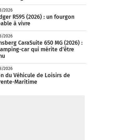
8/2026
ger R595 (2026) : un fourgon
able à vivre
8/2026
nsberg CaraSuite 650 MG (2026) :
amping-car qui mérite d'être
nu
8/2026
n du Véhicule de Loisirs de
rente-Maritime