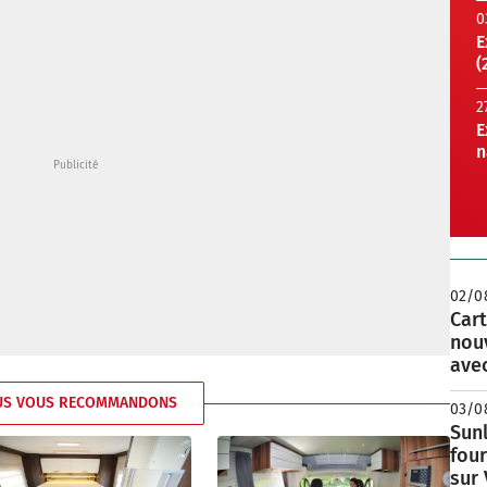
0
E
(
2
E
n
02/0
Cart
nou
avec
US VOUS RECOMMANDONS
03/0
Sunl
fou
sur