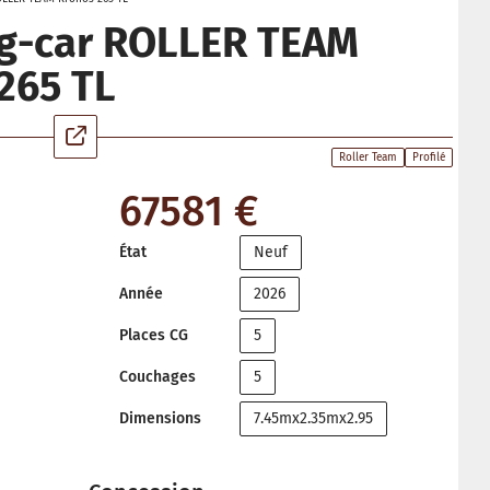
g-car ROLLER TEAM
265 TL
Roller Team
Profilé
67581 €
État
Neuf
Année
2026
Places CG
5
Couchages
5
Dimensions
7.45mx2.35mx2.95