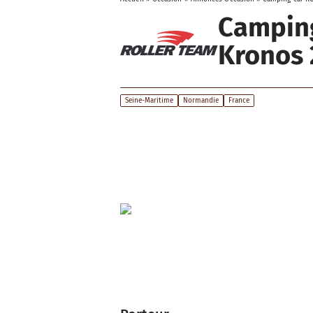
Campin
Kronos 
Seine-Maritime
Normandie
France