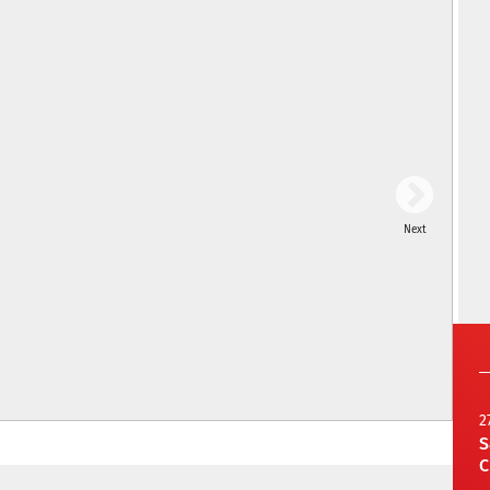
Next
2
S
C