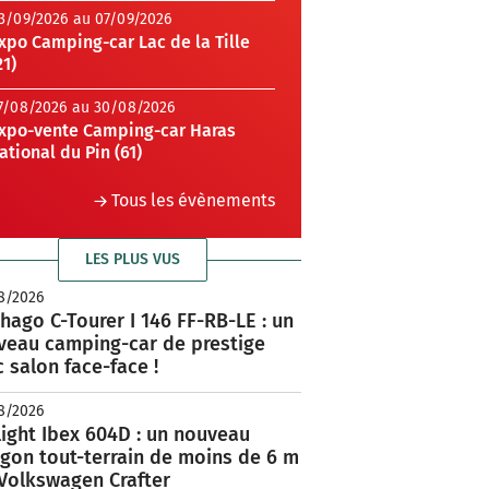
3/09/2026 au 07/09/2026
xpo Camping-car Lac de la Tille
21)
7/08/2026 au 30/08/2026
xpo-vente Camping-car Haras
ational du Pin (61)
Tous les évènements
LES PLUS VUS
8/2026
hago C-Tourer I 146 FF-RB-LE : un
veau camping-car de prestige
 salon face-face !
8/2026
ight Ibex 604D : un nouveau
rgon tout-terrain de moins de 6 m
 Volkswagen Crafter