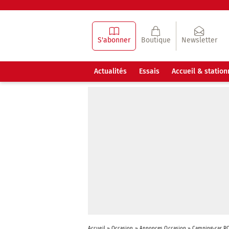
S'abonner
Boutique
Newsletter
Actualités
Essais
Accueil & statio
Accueil
»
Occasion
»
Annonces Occasion
»
Camping-car RO