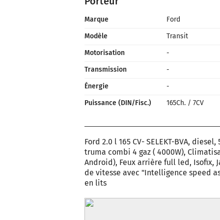
Porteur
Marque
Ford
Modèle
Transit
Motorisation
-
Transmission
-
Énergie
-
Puissance (DIN/Fisc.)
165Ch.
/
7CV
Ford 2.0 l 165 CV- SELEKT-BVA, diesel
truma combi 4 gaz ( 4000W), Climatisa
Android), Feux arrière full led, Isofix,
de vitesse avec "Intelligence speed as
en lits