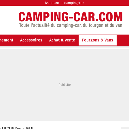
Assurances camping-car
nnement
Accessoires
Achat & vente
Fourgons & Vans
LLER TEAM Kronos 265 TL