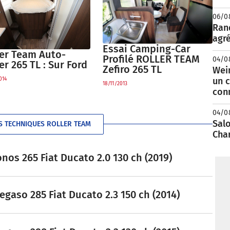
06/0
Rand
agré
Essai Camping-Car
ler Team Auto-
Profilé ROLLER TEAM
04/0
er 265 TL : Sur Ford
Zefiro 265 TL
Wei
un c
014
18/11/2013
con
04/0
Salo
S TECHNIQUES ROLLER TEAM
Cha
nos 265 Fiat Ducato 2.0 130 ch (2019)
gaso 285 Fiat Ducato 2.3 150 ch (2014)