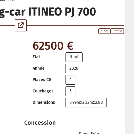
-car ITINEO PJ 700
Itineo
Profilé
62500 €
État
Neuf
Année
2026
Places CG
4
Couchages
5
Dimensions
6.99mx2.32mx2.88
Concession
Remy Frères