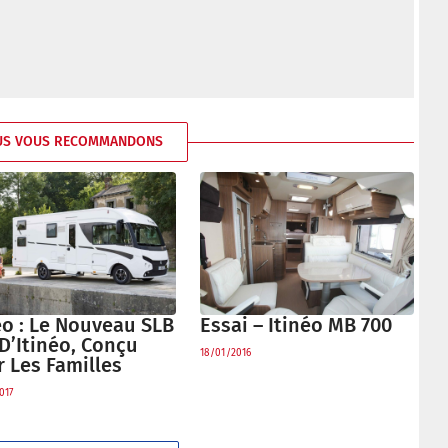
US VOUS RECOMMANDONS
Essai – Itinéo MB 700
éo : Le Nouveau SLB
D’Itinéo, Conçu
18/01/2016
 Les Familles
017