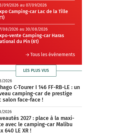
3/09/2026 au 07/09/2026
xpo Camping-car Lac de la Tille
21)
7/08/2026 au 30/08/2026
xpo-vente Camping-car Haras
ational du Pin (61)
Tous les évènements
LES PLUS VUS
8/2026
hago C-Tourer I 146 FF-RB-LE : un
veau camping-car de prestige
 salon face-face !
8/2026
eautés 2027 : place à la maxi-
te avec le camping-car Malibu
x 640 LE XR !