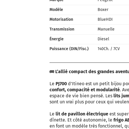
Modèle
Boxer
Motorisation
BlueHDI
Transmission
Manuelle
Énergie
Diesel
Puissance (DIN/Fisc.)
140Ch.
/
7CV
🚌
L’allié compact des grandes aventu
Le
PJ700
d’Itineo est un petit bijou 
confort, compacité et modularité
. Av
espace de vie bien pensé. Les
lits ju
sont un vrai plus pour ceux qui veulen
Le
lit de pavillon électrique
est super 
dînette. Et côté autonomie, le
frigo A
en font un modèle très fonctionnel, 