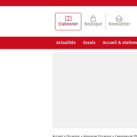
S'abonner
Boutique
Newsletter
Actualités
Essais
Accueil & statio
Accueil
»
Occasion
»
Annonces Occasion
»
Camping-car IT