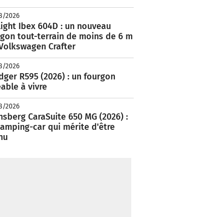
8/2026
ight Ibex 604D : un nouveau
rgon tout-terrain de moins de 6 m
 Volkswagen Crafter
8/2026
ger R595 (2026) : un fourgon
able à vivre
8/2026
nsberg CaraSuite 650 MG (2026) :
amping-car qui mérite d'être
nu