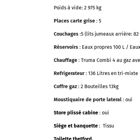
Poids à vide: 2 975
kg
Places carte grise
: 5
Couchages
:5 (lits jumeaux arrière: 82
Réservoirs
: Eaux propres 100 L / Eaux
Chauffage
: Truma Combi 4 au gaz a
Refrigerateur
: 136 Litres en tri-mixte
Coffre gaz
: 2 Bouteilles 13kg
Moustiquaire de porte lateral
: oui
Store plissé cabine
: oui
Siége et banquette
: Tissu
Toilette thetford.