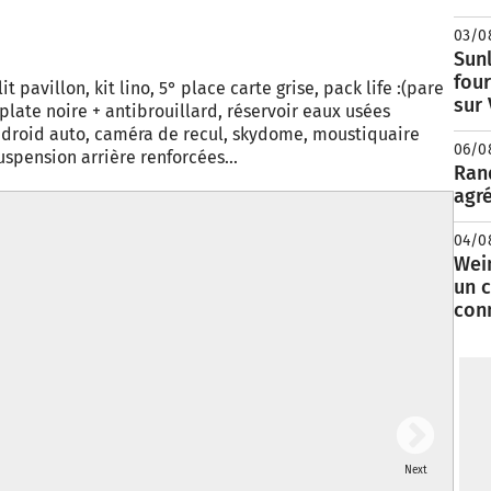
03/0
Sunl
fou
it pavillon, kit lino, 5° place carte grise, pack life :(pare
sur
plate noire + antibrouillard, réservoir eaux usées
droid auto, caméra de recul, skydome, moustiquaire
06/0
suspension arrière renforcées...
Rand
agré
04/0
Wei
un c
con
Next