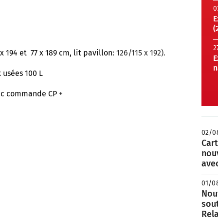
0
E
(
2
 x 194 et 77 x 189 cm, lit pavillon:
126/115 x 192).
E
n
 usées 100 L
vec commande CP +
02/0
Cart
nou
avec
01/0
Nouv
sou
Rela