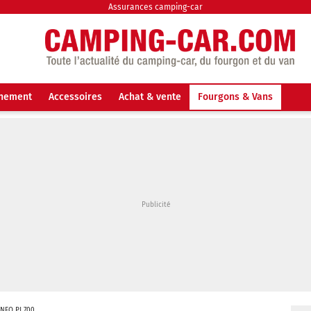
Assurances camping-car
nnement
Accessoires
Achat & vente
Fourgons & Vans
INEO PJ 700