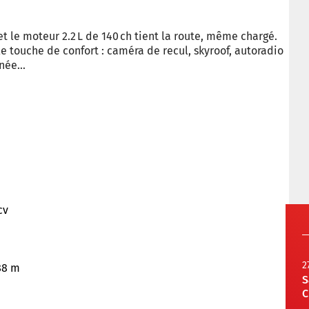
et le moteur 2.2 L de 140 ch tient la route, même chargé.
e touche de confort : caméra de recul, skyroof, autoradio
née...
cv
2
,88 m
S
C