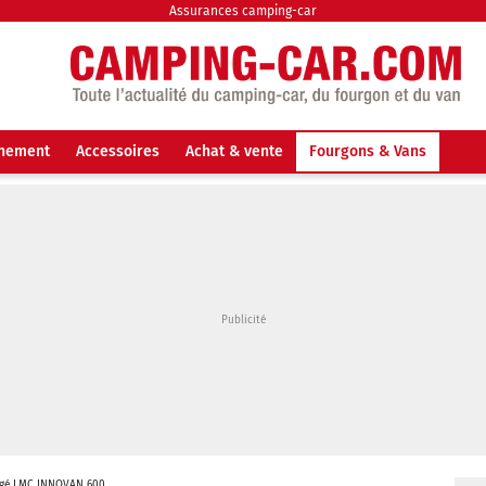
Assurances camping-car
nnement
Accessoires
Achat & vente
Fourgons & Vans
gé LMC INNOVAN 600