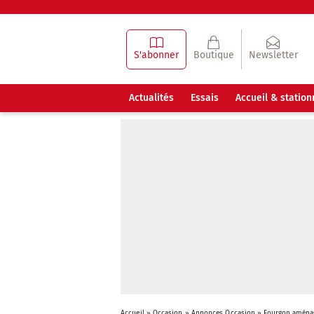
S'abonner
Boutique
Newsletter
Actualités
Essais
Accueil & statio
Accueil
»
Occasion
»
Annonces Occasion
»
Fourgon aména