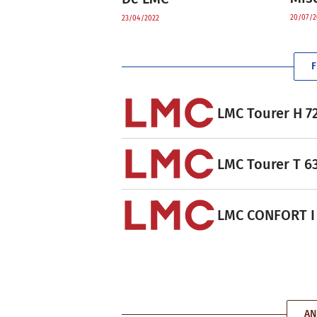
20/07/2
23/04/2022
F
LMC Tourer H 72
LMC Tourer T 63
LMC CONFORT I 7
AN