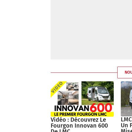
NO
LMC
Vidéo : Découvrez Le
Un 
Fourgon Innovan 600
Mise
De LMC