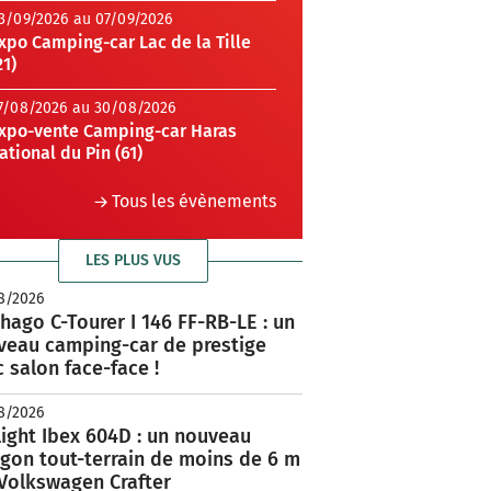
3/09/2026 au 07/09/2026
xpo Camping-car Lac de la Tille
21)
7/08/2026 au 30/08/2026
xpo-vente Camping-car Haras
ational du Pin (61)
Tous les évènements
LES PLUS VUS
8/2026
hago C-Tourer I 146 FF-RB-LE : un
veau camping-car de prestige
 salon face-face !
8/2026
ight Ibex 604D : un nouveau
rgon tout-terrain de moins de 6 m
 Volkswagen Crafter