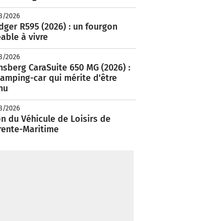
8/2026
ger R595 (2026) : un fourgon
able à vivre
8/2026
nsberg CaraSuite 650 MG (2026) :
amping-car qui mérite d'être
nu
8/2026
n du Véhicule de Loisirs de
rente-Maritime