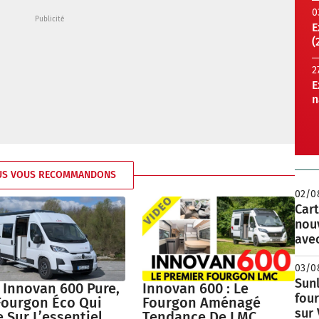
0
E
(
2
E
n
US VOUS RECOMMANDONS
02/0
Cart
nou
avec
03/0
Sunl
 Innovan 600 Pure,
Innovan 600 : Le
fou
Fourgon Éco Qui
Fourgon Aménagé
sur
 Sur L’essentiel
Tendance De LMC