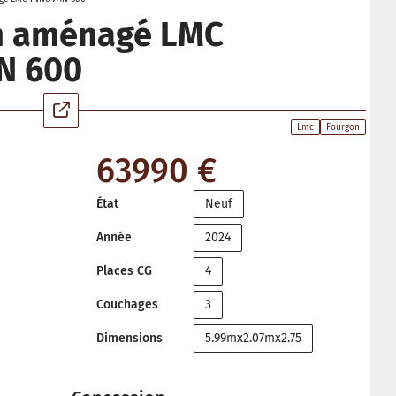
n aménagé LMC
N 600
Lmc
Fourgon
63990 €
État
Neuf
Année
2024
Places CG
4
Couchages
3
Dimensions
5.99mx2.07mx2.75