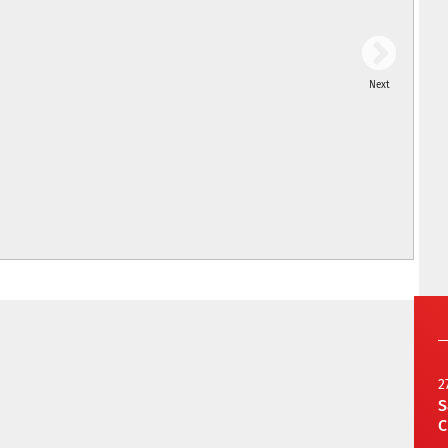
Next
2
S
C