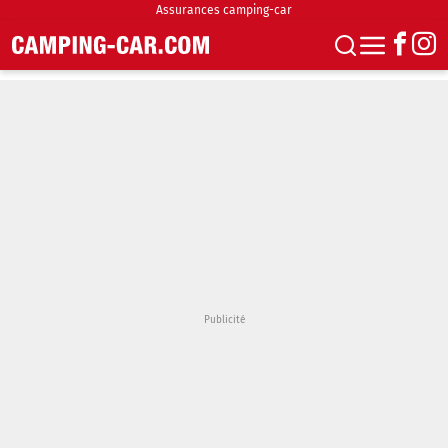
Assurances camping-car
S'abonner
Boutique
Newsletter
Annonces
Podcasts
Vidéos
Actualités
Essais
Accueil & stationnement
Accessoires
Achat & vente
Fourgons & Vans