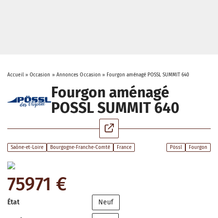
Accueil
»
Occasion
»
Annonces Occasion
»
Fourgon aménagé POSSL SUMMIT 640
Fourgon aménagé
POSSL SUMMIT 640
Saône-et-Loire
Bourgogne-Franche-Comté
France
Pössl
Fourgon
75971 €
État
Neuf