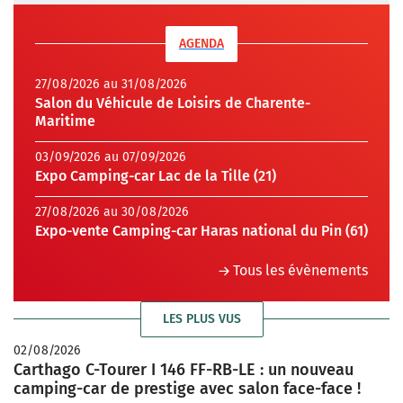
AGENDA
27/08/2026 au 31/08/2026
Salon du Véhicule de Loisirs de Charente-
Maritime
03/09/2026 au 07/09/2026
Expo Camping-car Lac de la Tille (21)
27/08/2026 au 30/08/2026
Expo-vente Camping-car Haras national du Pin (61)
Tous les évènements
LES PLUS VUS
02/08/2026
Carthago C-Tourer I 146 FF-RB-LE : un nouveau
camping-car de prestige avec salon face-face !