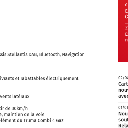
0
E
(
2
E
n
ssis Stellantis DAB, Bluetooth, Navigation
02/0
givrants et rabattables électriquement
Cart
nou
avec
 vents latéraux
01/0
rtir de 30km/h
Nouv
e, maintien de la voie
sou
mplément du Truma Combi 4 Gaz
Rela