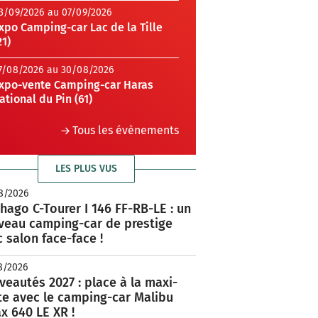
3/09/2026 au 07/09/2026
xpo Camping-car Lac de la Tille
21)
7/08/2026 au 30/08/2026
xpo-vente Camping-car Haras
ational du Pin (61)
Tous les évènements
LES PLUS VUS
8/2026
hago C-Tourer I 146 FF-RB-LE : un
veau camping-car de prestige
 salon face-face !
8/2026
eautés 2027 : place à la maxi-
te avec le camping-car Malibu
x 640 LE XR !