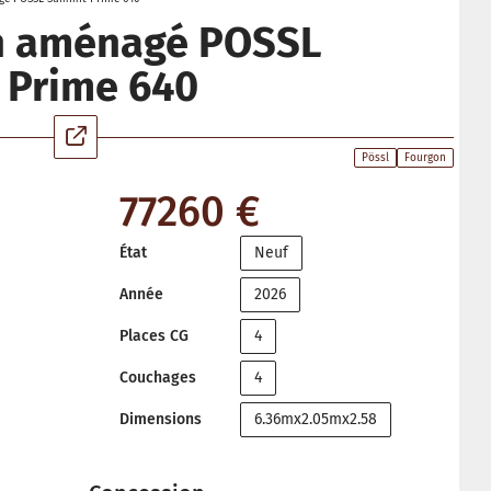
n aménagé POSSL
 Prime 640
Pössl
Fourgon
77260 €
État
Neuf
Année
2026
Places CG
4
Couchages
4
Dimensions
6.36mx2.05mx2.58