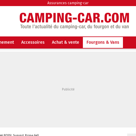
Assurances camping-car
nnement
Accessoires
Achat & vente
Fourgons & Vans
gé POSSL Summit Prime 640