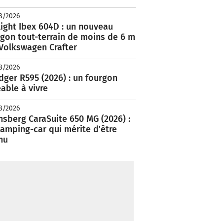
8/2026
ight Ibex 604D : un nouveau
rgon tout-terrain de moins de 6 m
 Volkswagen Crafter
8/2026
ger R595 (2026) : un fourgon
able à vivre
8/2026
nsberg CaraSuite 650 MG (2026) :
amping-car qui mérite d'être
nu