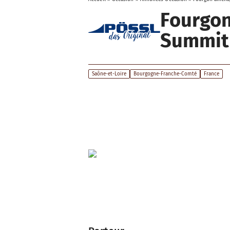
Fourgo
Summit
Saône-et-Loire
Bourgogne-Franche-Comté
France