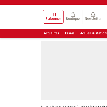
S'abonner
Boutique
Newsletter
Actualités
Essais
Accueil & statio
Accueil
»
Occasion
»
Annonces Occasion
»
Fourgon aména