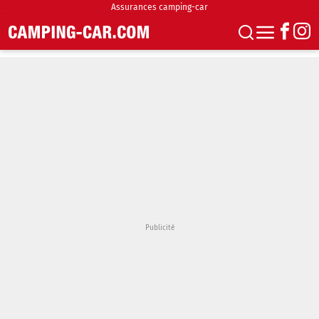
Assurances camping-car
S'abonner
Boutique
Newsletter
Annonces
Podcasts
Vidéos
Actualités
Essais
Accueil & stationnement
Accessoires
Achat & vente
Fourgons & Vans