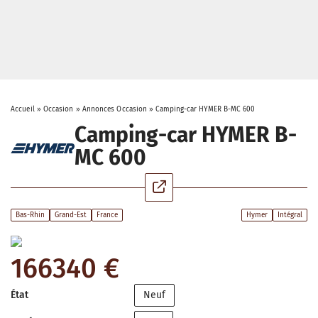
Accueil
»
Occasion
»
Annonces Occasion
»
Camping-car HYMER B-MC 600
Camping-car HYMER B-
MC 600
Bas-Rhin
Grand-Est
France
Hymer
Intégral
166340 €
État
Neuf