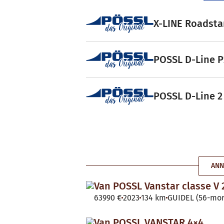
X-LINE Roadstar
POSSL D-Line P2
POSSL D-Line 2 
ANN
Van POSSL Vanstar classe V 
63990 €
2023
134 km
GUIDEL (56-mor
Van POSSL VANSTAR 4×4