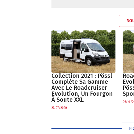
NO
Collection 2021 : Pössl
Roa
Complète Sa Gamme
Evo
Avec Le Roadcruiser
Pös
Evolution, Un Fourgon
Spor
À Soute XXL
06/10/2
27/07/2020
FI