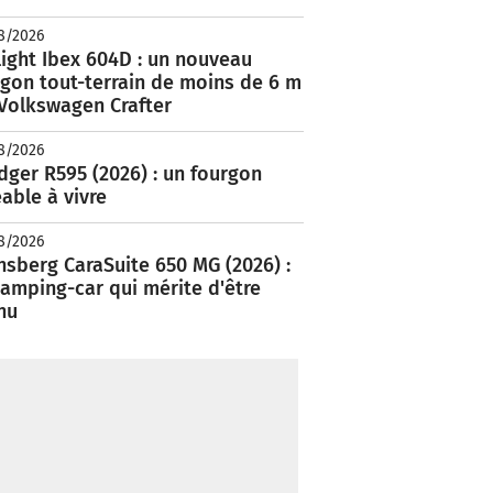
8/2026
ight Ibex 604D : un nouveau
rgon tout-terrain de moins de 6 m
 Volkswagen Crafter
8/2026
ger R595 (2026) : un fourgon
able à vivre
8/2026
nsberg CaraSuite 650 MG (2026) :
amping-car qui mérite d'être
nu