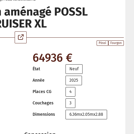
n aménagé POSSL
UISER XL
Pössl
Fourgon
64936 €
État
Neuf
Année
2025
Places CG
4
Couchages
3
Dimensions
6.36mx2.05mx2.88