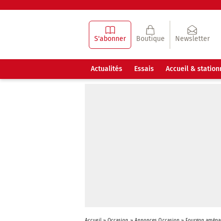
S'abonner
Boutique
Newsletter
Actualités
Essais
Accueil & statio
Accueil
»
Occasion
»
Annonces Occasion
»
Fourgon aména