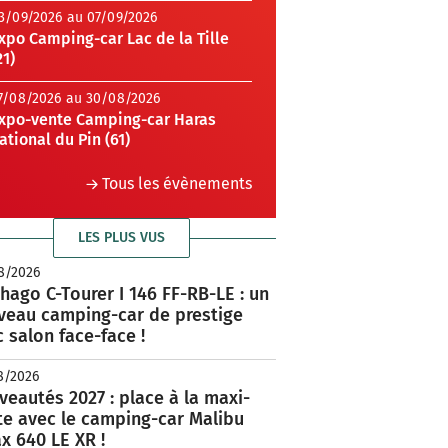
3/09/2026 au 07/09/2026
xpo Camping-car Lac de la Tille
21)
7/08/2026 au 30/08/2026
xpo-vente Camping-car Haras
ational du Pin (61)
Tous les évènements
LES PLUS VUS
8/2026
hago C-Tourer I 146 FF-RB-LE : un
veau camping-car de prestige
 salon face-face !
8/2026
eautés 2027 : place à la maxi-
te avec le camping-car Malibu
x 640 LE XR !