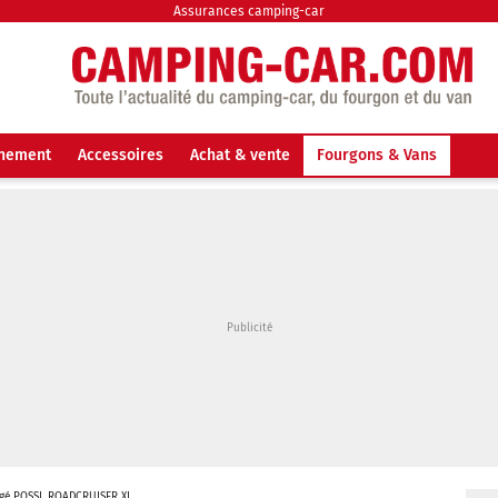
Assurances camping-car
nnement
Accessoires
Achat & vente
Fourgons & Vans
gé POSSL ROADCRUISER XL