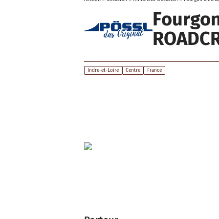
Fourgo
ROADCR
Indre-et-Loire
Centre
France