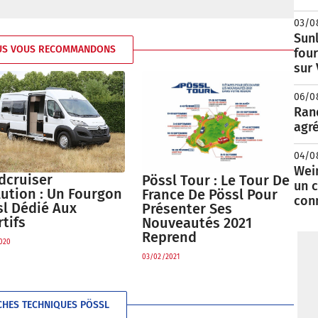
03/0
Sunl
US VOUS RECOMMANDONS
fou
sur
06/0
Rand
agré
04/0
Wei
dcruiser
Pössl Tour : Le Tour De
un c
lution : Un Fourgon
France De Pössl Pour
con
sl Dédié Aux
Présenter Ses
tifs
Nouveautés 2021
Reprend
020
03/02/2021
CHES TECHNIQUES PÖSSL