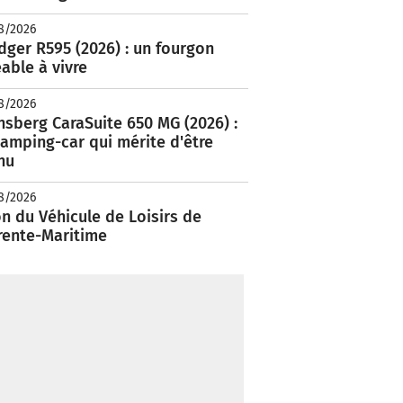
8/2026
ger R595 (2026) : un fourgon
able à vivre
8/2026
nsberg CaraSuite 650 MG (2026) :
amping-car qui mérite d'être
nu
8/2026
n du Véhicule de Loisirs de
rente-Maritime