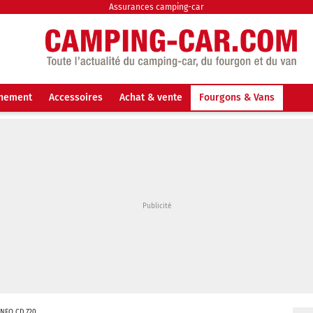
Assurances camping-car
nnement
Accessoires
Achat & vente
Fourgons & Vans
INEO CD 720