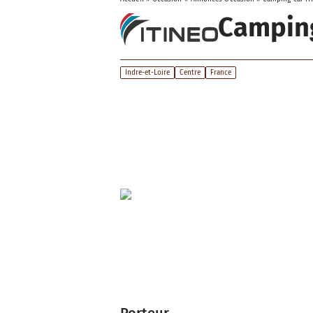
Camping
Indre-et-Loire
Centre
France