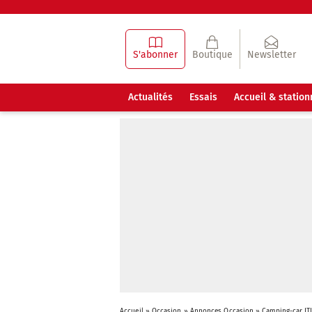
S'abonner
Boutique
Newsletter
Actualités
Essais
Accueil & statio
Accueil
»
Occasion
»
Annonces Occasion
»
Camping-car IT