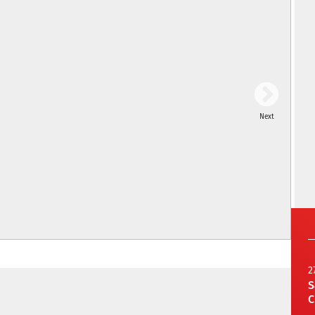
Next
2
S
C