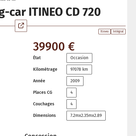
-car ITINEO CD 720
Itineo
Intégral
39900 €
État
Occasion
Kilométrage
97078 km
Année
2009
Places CG
4
Couchages
4
Dimensions
7.2mx2.35mx2.89