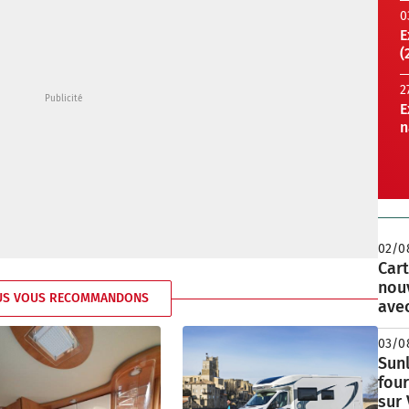
0
E
(
2
E
n
02/0
Cart
nou
US VOUS RECOMMANDONS
avec
03/0
Sunl
fou
sur