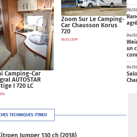
06/0
Rand
Zoom Sur Le Camping-
agré
Car Chausson Korus
720
04/0
06/03/2019
Wei
un c
con
04/0
ai Camping-Car
Salo
égral AUTOSTAR
Cha
tige I 720 LC
014
CHES TECHNIQUES ITINEO
itroen Jumper 130 ch (2018)