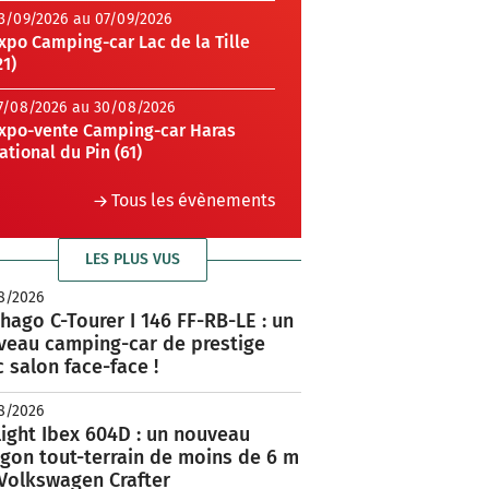
3/09/2026 au 07/09/2026
xpo Camping-car Lac de la Tille
21)
7/08/2026 au 30/08/2026
xpo-vente Camping-car Haras
ational du Pin (61)
Tous les évènements
LES PLUS VUS
8/2026
hago C-Tourer I 146 FF-RB-LE : un
veau camping-car de prestige
 salon face-face !
8/2026
ight Ibex 604D : un nouveau
rgon tout-terrain de moins de 6 m
 Volkswagen Crafter