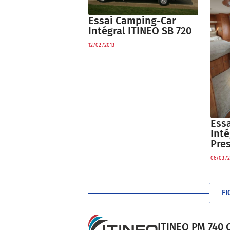
Essai Camping-Car
Intégral ITINEO SB 720
12/02/2013
Ess
Int
Pres
06/03/2
FI
ITINEO PM 740 C