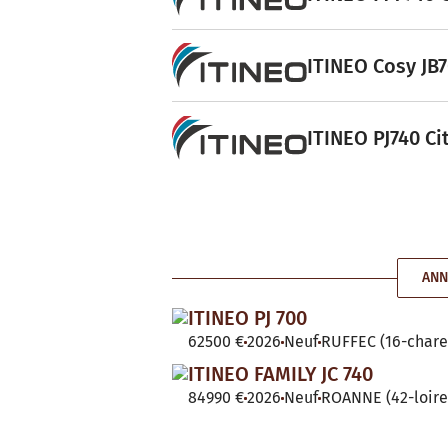
ITINEO Cosy JB7
ITINEO PJ740 Ci
ANN
ITINEO PJ 700
62500 €
2026
Neuf
RUFFEC (16-chare
ITINEO FAMILY JC 740
84990 €
2026
Neuf
ROANNE (42-loire