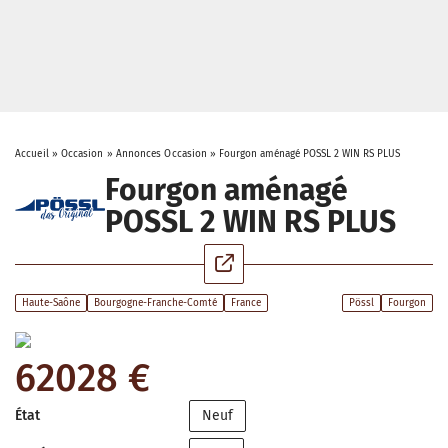
Accueil
»
Occasion
»
Annonces Occasion
»
Fourgon aménagé POSSL 2 WIN RS PLUS
Fourgon aménagé
POSSL 2 WIN RS PLUS
Haute-Saône
Bourgogne-Franche-Comté
France
Pössl
Fourgon
62028 €
État
Neuf