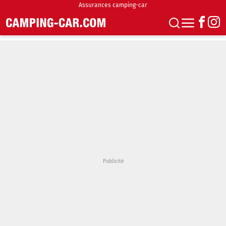
Assurances camping-car
S'abonner
Boutique
Newsletter
Annonces
Podcasts
Vidéos
Actualités
Essais
Accueil & stationnement
Accessoires
Achat & vente
Fourgons & Vans