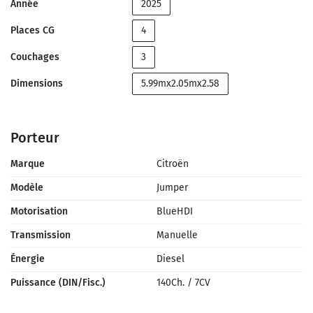
Année
2025
Places CG
4
Couchages
3
Dimensions
5.99mx2.05mx2.58
Porteur
Marque
Citroën
Modèle
Jumper
Motorisation
BlueHDI
Transmission
Manuelle
Énergie
Diesel
Puissance (DIN/Fisc.)
140Ch.
/
7CV