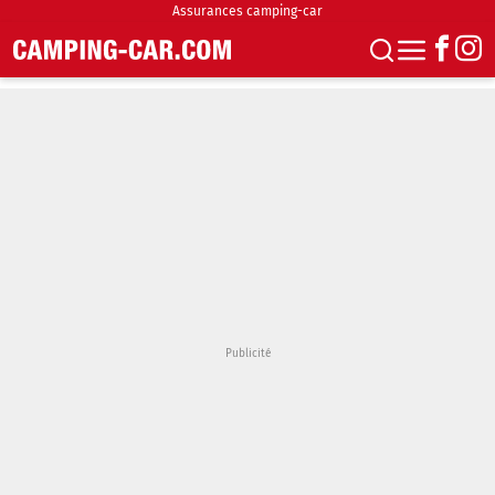
Assurances camping-car
S'abonner
Boutique
Newsletter
Annonces
Podcasts
Vidéos
Actualités
Essais
Accueil & stationnement
Accessoires
Achat & vente
Fourgons & Vans