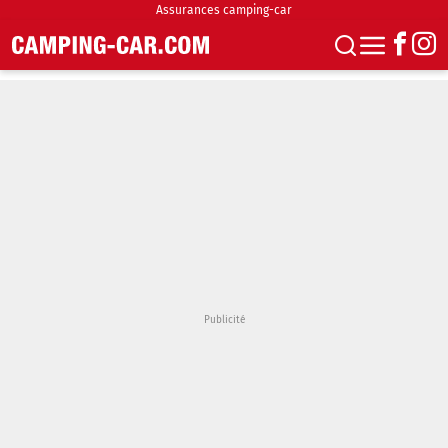
Assurances camping-car
S'abonner
Boutique
Newsletter
Annonces
Podcasts
Vidéos
Actualités
Essais
Accueil & stationnement
Accessoires
Achat & vente
Fourgons & Vans