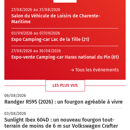
27/08/2026 au 31/08/2026
Salon du Véhicule de Loisirs de Charente-
Maritime
03/09/2026 au 07/09/2026
Expo Camping-car Lac de la Tille (21)
27/08/2026 au 30/08/2026
Expo-vente Camping-car Haras national du Pin (61)
Tous les évènements
LES PLUS VUS
06/08/2026
Randger R595 (2026) : un fourgon agréable à vivre
03/08/2026
Sunlight Ibex 604D : un nouveau fourgon tout-
terrain de moins de 6 m sur Volkswagen Crafter