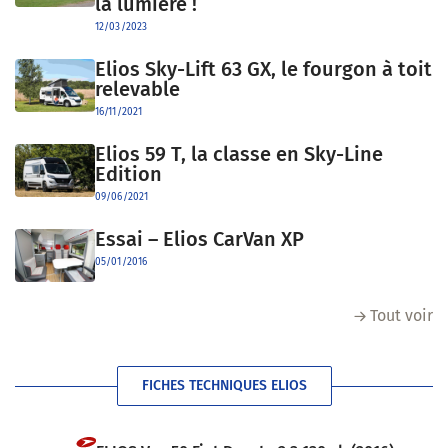
la lumière !
12/03/2023
Elios Sky-Lift 63 GX, le fourgon à toit
relevable
16/11/2021
Elios 59 T, la classe en Sky-Line
Edition
09/06/2021
Essai – Elios CarVan XP
05/01/2016
Tout voir
FICHES TECHNIQUES ELIOS