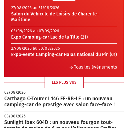
27/08/2026 au 31/08/2026
Salon du Véhicule de Loisirs de Charente-
Maritime
03/09/2026 au 07/09/2026
Expo Camping-car Lac de la Tille (21)
27/08/2026 au 30/08/2026
Expo-vente Camping-car Haras national du Pin (61)
Tous les évènements
LES PLUS VUS
02/08/2026
Carthago C-Tourer I 146 FF-RB-LE : un nouveau
camping-car de prestige avec salon face-face !
03/08/2026
Sunlight Ibex 604D : un nouveau fourgon tout-