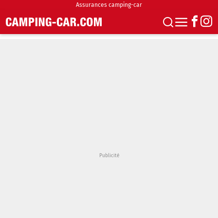
Assurances camping-car
S'abonner
Boutique
Newsletter
Annonces
Podcasts
Vidéos
Actualités
Essais
Accueil & stationnement
Accessoires
Achat & vente
Fourgons & Vans