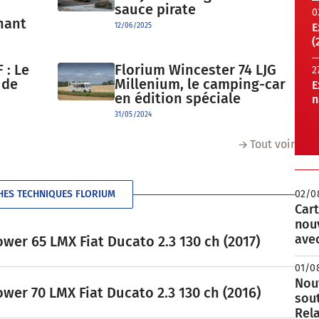
sauce pirate
0
nant
E
12/06/2025
(
 : Le
Florium Wincester 74 LJG
2
 de
Millenium, le camping-car
E
en édition spéciale
n
31/05/2024
Tout voir
HES TECHNIQUES FLORIUM
02/0
Cart
nou
avec
er 65 LMX Fiat Ducato 2.3 130 ch (2017)
01/0
Nouv
er 70 LMX Fiat Ducato 2.3 130 ch (2016)
sou
Rela