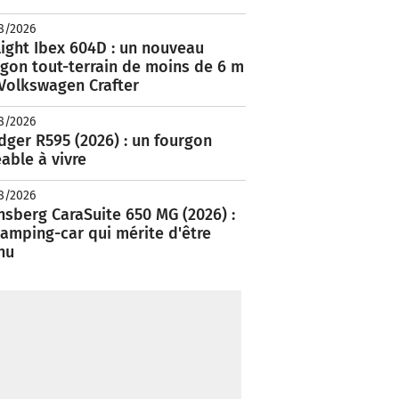
8/2026
ight Ibex 604D : un nouveau
rgon tout-terrain de moins de 6 m
 Volkswagen Crafter
8/2026
ger R595 (2026) : un fourgon
able à vivre
8/2026
nsberg CaraSuite 650 MG (2026) :
amping-car qui mérite d'être
nu