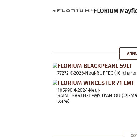
FLORIUM Mayflow
ANNO
FLORIUM BLACKPEARL 59LT
77272 €
2026
Neuf
RUFFEC (16-charen
FLORIUM WINCESTER 71 LMF
105990 €
2024
Neuf
SAINT BARTHELEMY D'ANJOU (49-ma
loire)
CO