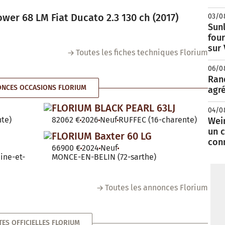
er 68 LM Fiat Ducato 2.3 130 ch (2017)
03/0
Sunl
fou
sur
Toutes les fiches techniques Florium
06/0
Rand
NCES OCCASIONS FLORIUM
agré
FLORIUM BLACK PEARL 63LJ
04/0
te)
82062 €
2026
Neuf
RUFFEC (16-charente)
Wei
un c
FLORIUM Baxter 60 LG
con
66900 €
2024
Neuf
ine-et-
MONCE-EN-BELIN (72-sarthe)
Toutes les annonces Florium
TES OFFICIELLES FLORIUM