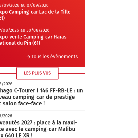
3/09/2026 au 07/09/2026
xpo Camping-car Lac de la Tille
21)
7/08/2026 au 30/08/2026
xpo-vente Camping-car Haras
ational du Pin (61)
Tous les évènements
LES PLUS VUS
8/2026
hago C-Tourer I 146 FF-RB-LE : un
veau camping-car de prestige
 salon face-face !
8/2026
eautés 2027 : place à la maxi-
te avec le camping-car Malibu
x 640 LE XR !