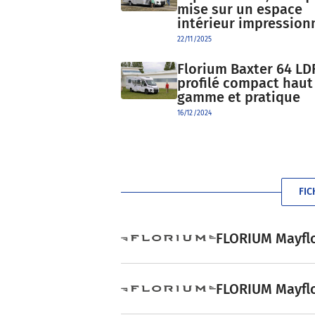
mise sur un espace
intérieur impression
22/11/2025
Florium Baxter 64 LDF
profilé compact haut
gamme et pratique
16/12/2024
FIC
FLORIUM Mayflow
FLORIUM Mayflow