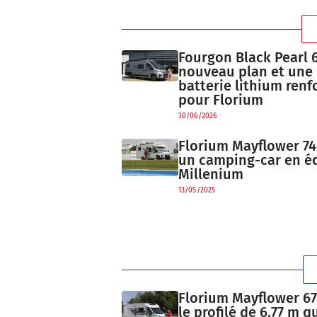
Fourgon Black Pearl 6
nouveau plan et une
batterie lithium renf
pour Florium
30/06/2026
Florium Mayflower 74
un camping-car en éd
Millenium
13/05/2025
Florium Mayflower 67
le profilé de 6,77 m q