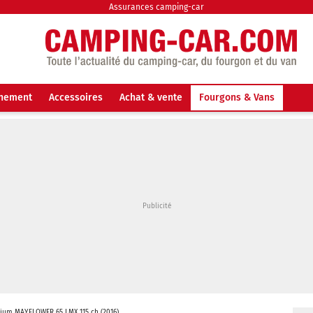
Assurances camping-car
nnement
Accessoires
Achat & vente
Fourgons & Vans
rium MAYFLOWER 65 LMX 115 ch (2016)