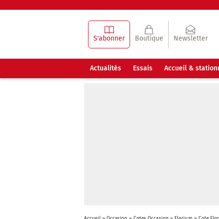
S'abonner
Boutique
Newsletter
Actualités
Essais
Accueil & statio
Accueil
»
Occasion
»
Cotes Occasion
»
Florium
»
Cote Flo