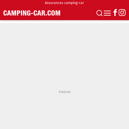
Assurances camping-car
S'abonner
Boutique
Newsletter
Annonces
Podcasts
Vidéos
Actualités
Essais
Accueil & stationnement
Accessoires
Achat & vente
Fourgons & Vans