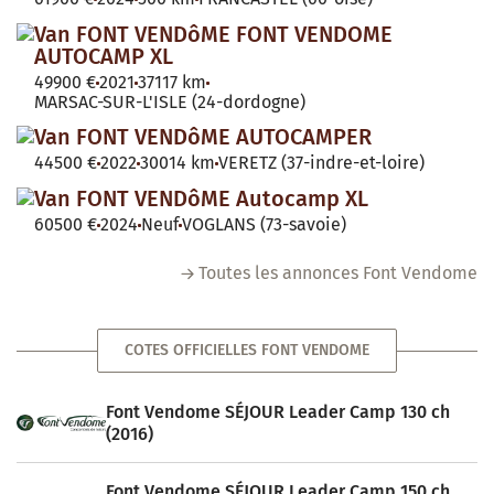
Van FONT VENDôME FONT VENDOME
AUTOCAMP XL
49900 €
2021
37117 km
MARSAC-SUR-L'ISLE (24-dordogne)
Van FONT VENDôME AUTOCAMPER
44500 €
2022
30014 km
VERETZ (37-indre-et-loire)
Van FONT VENDôME Autocamp XL
60500 €
2024
Neuf
VOGLANS (73-savoie)
Toutes les annonces Font Vendome
COTES OFFICIELLES FONT VENDOME
Font Vendome SÉJOUR Leader Camp 130 ch
(2016)
Font Vendome SÉJOUR Leader Camp 150 ch