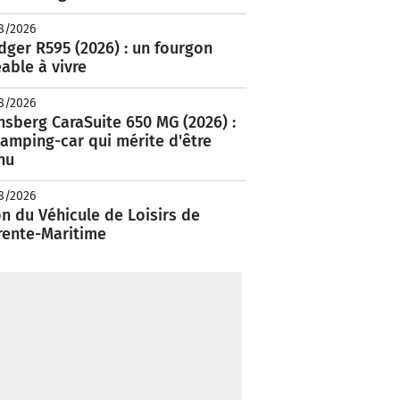
8/2026
ger R595 (2026) : un fourgon
able à vivre
8/2026
nsberg CaraSuite 650 MG (2026) :
amping-car qui mérite d'être
nu
8/2026
n du Véhicule de Loisirs de
rente-Maritime