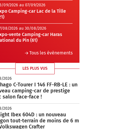
3/09/2026 au 07/09/2026
xpo Camping-car Lac de la Tille
21)
7/08/2026 au 30/08/2026
xpo-vente Camping-car Haras
ational du Pin (61)
Tous les évènements
LES PLUS VUS
8/2026
hago C-Tourer I 146 FF-RB-LE : un
veau camping-car de prestige
 salon face-face !
8/2026
ight Ibex 604D : un nouveau
rgon tout-terrain de moins de 6 m
 Volkswagen Crafter