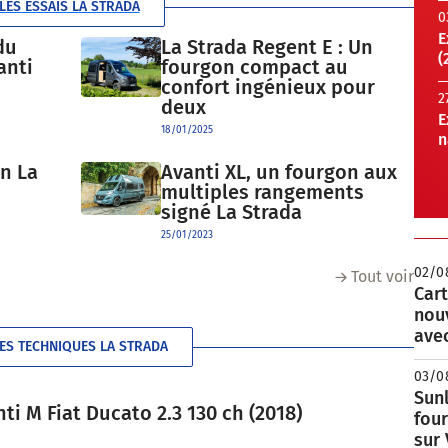
LES ESSAIS LA STRADA
0
E
du
La Strada Regent E : Un
(
anti
fourgon compact au
confort ingénieux pour
2
deux
E
18/01/2025
n
on La
Avanti XL, un fourgon aux
multiples rangements
signé La Strada
25/01/2023
02/0
Tout voir
Cart
nou
avec
ES TECHNIQUES LA STRADA
03/0
Sunl
i M Fiat Ducato 2.3 130 ch (2018)
fou
sur