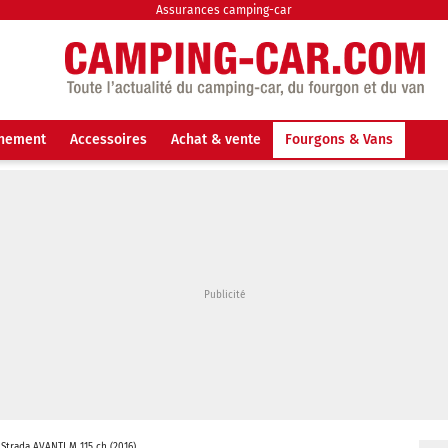
Assurances camping-car
nnement
Accessoires
Achat & vente
Fourgons & Vans
 Strada AVANTI M 115 ch (2016)