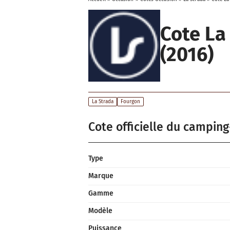
Cote La
(2016)
La Strada
Fourgon
Cote officielle du camping
Type
Marque
Gamme
Modèle
Puissance