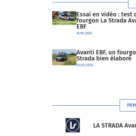
Essai en vidéo : test 
fourgon La Strada Av
EBF
18/10/2025
Avanti EBF, un fourg
Strada bien élaboré
05/02/2024
FICH
LA STRADA Avant