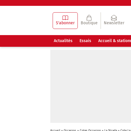
S'abonner
Boutique
Newsletter
Actualités
Essais
Accueil & statio
Accueil
»
Occasion
»
Cotes Occasion
»
La Strada
»
Cote La