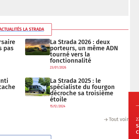
ACTUALITÉS LA STRADA
rsaire
La Strada 2026 : deux
s pas
porteurs, un même ADN
tourné vers la
fonctionnalité
23/01/2026
nti
La Strada 2025 : le
 cache
spécialiste du fourgon
décroche sa troisième
étoile
15/12/2024
Tout voir
2
S
C