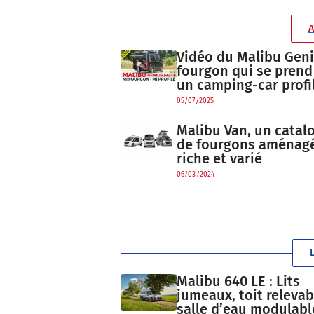
A
Vidéo du Malibu Geniu
fourgon qui se prend
un camping-car profi
05/07/2025
Malibu Van, un catal
de fourgons aménag
riche et varié
06/03/2024
Malibu 640 LE : Lits
jumeaux, toit relevab
salle d’eau modulabl