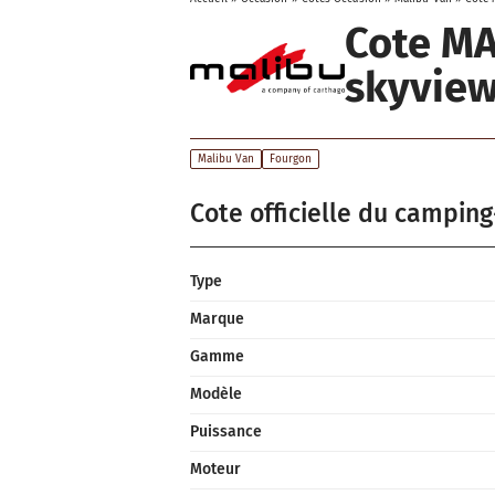
Cote MA
skyview
Malibu Van
Fourgon
Cote officielle du camping
Type
Marque
Gamme
Modèle
Puissance
Moteur