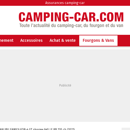
Assurances camping-car
nnement
Accessoires
Achat & vente
Fourgons & Vans
MALIBU FAMILY-FOR-4 GT skyview 640 LE RB 120 ch (2021)