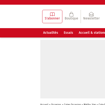
S'abonner
Boutique
Newsletter
Actualités
Essais
Accueil & statio
Accueil
»
Occasion
»
Cotes Occasion
»
Malibu Van
»
Cote 