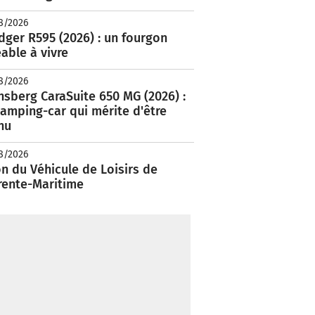
8/2026
ger R595 (2026) : un fourgon
able à vivre
8/2026
nsberg CaraSuite 650 MG (2026) :
amping-car qui mérite d'être
nu
8/2026
n du Véhicule de Loisirs de
rente-Maritime