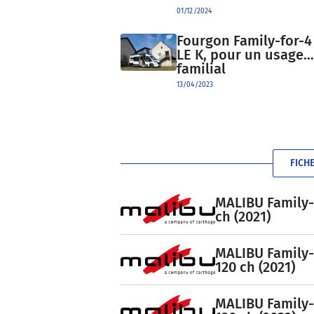
01/12/2024
Fourgon Family-for-4
LE K, pour un usage…
familial
13/04/2023
FICH
MALIBU Family-f
ch (2021)
MALIBU Family-
120 ch (2021)
MALIBU Family-