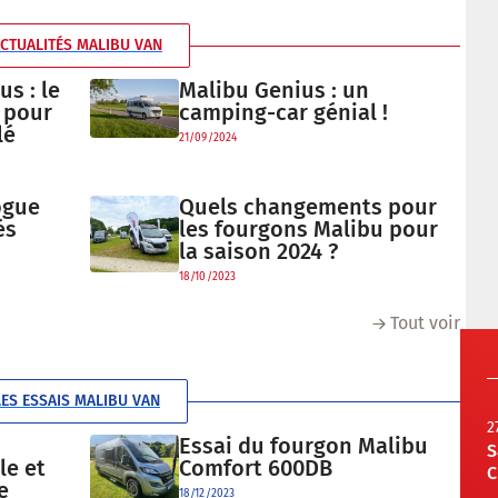
CTUALITÉS MALIBU VAN
s : le
Malibu Genius : un
 pour
camping-car génial !
lé
21/09/2024
ogue
Quels changements pour
és
les fourgons Malibu pour
la saison 2024 ?
18/10/2023
Tout voir
LES ESSAIS MALIBU VAN
2
Essai du fourgon Malibu
S
le et
Comfort 600DB
C
e
18/12/2023