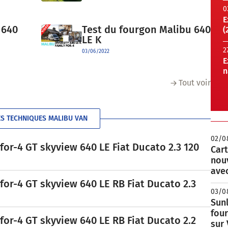
0
E
 640
Test du fourgon Malibu 640
(
LE K
2
03/06/2022
E
n
Tout voir
ES TECHNIQUES MALIBU VAN
02/0
or-4 GT skyview 640 LE Fiat Ducato 2.3 120
Cart
nou
avec
for-4 GT skyview 640 LE RB Fiat Ducato 2.3
03/0
Sunl
fou
for-4 GT skyview 640 LE RB Fiat Ducato 2.2
sur