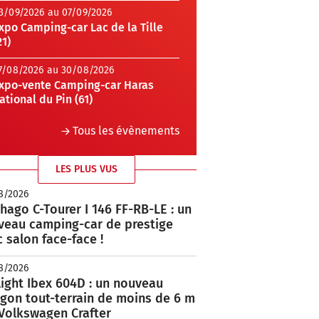
3/09/2026 au 07/09/2026
xpo Camping-car Lac de la Tille
21)
7/08/2026 au 30/08/2026
xpo-vente Camping-car Haras
ational du Pin (61)
Tous les évènements
LES PLUS VUS
8/2026
hago C-Tourer I 146 FF-RB-LE : un
veau camping-car de prestige
 salon face-face !
8/2026
ight Ibex 604D : un nouveau
rgon tout-terrain de moins de 6 m
 Volkswagen Crafter