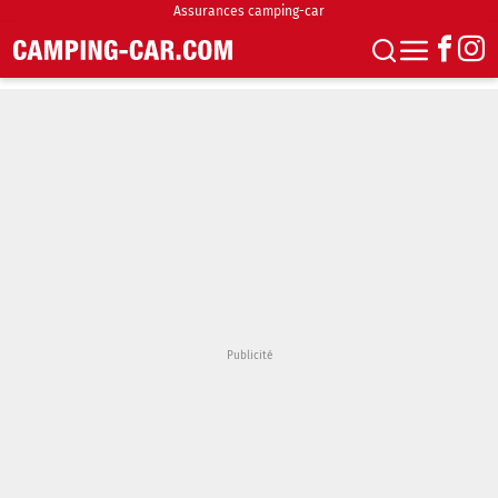
Assurances camping-car
S'abonner
Boutique
Newsletter
Annonces
Podcasts
Vidéos
Actualités
Essais
Accueil & stationnement
Accessoires
Achat & vente
Fourgons & Vans