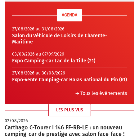
AGENDA
27/08/2026 au 31/08/2026
Salon du Véhicule de Loisirs de Charente-
Maritime
03/09/2026 au 07/09/2026
Expo Camping-car Lac de la Tille (21)
27/08/2026 au 30/08/2026
Expo-vente Camping-car Haras national du Pin (61)
Tous les évènements
LES PLUS VUS
02/08/2026
Carthago C-Tourer I 146 FF-RB-LE : un nouveau
camping-car de prestige avec salon face-face !