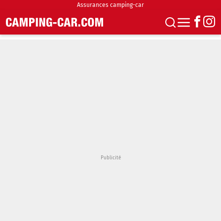
Assurances camping-car
S'abonner
Boutique
Newsletter
Annonces
Podcasts
Vidéos
Actualités
Essais
Accueil & stationnement
Accessoires
Achat & vente
Fourgons & Vans