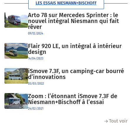
LES ESSAIS NIESMANN+BISCHOFF
Arto 78 sur Mercedes Sprinter : le
nouvel intégral Niesmann qui fait
rêver
09/12/2024
Flair 920 LE, un intégral à intérieur
design
14/04/2023
iSmove 7.3F, un camping-car bourré
d’innovations
03/03/2022
Zoom : l’étonnant iSmove 7.3F de
Niesmann+Bischoff à l’essai
24/02/2021
Tout voir