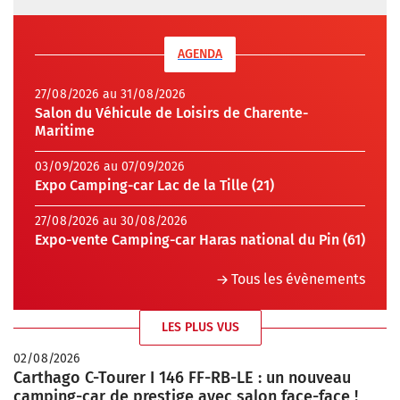
AGENDA
27/08/2026 au 31/08/2026
Salon du Véhicule de Loisirs de Charente-
Maritime
03/09/2026 au 07/09/2026
Expo Camping-car Lac de la Tille (21)
27/08/2026 au 30/08/2026
Expo-vente Camping-car Haras national du Pin (61)
Tous les évènements
LES PLUS VUS
02/08/2026
Carthago C-Tourer I 146 FF-RB-LE : un nouveau
camping-car de prestige avec salon face-face !