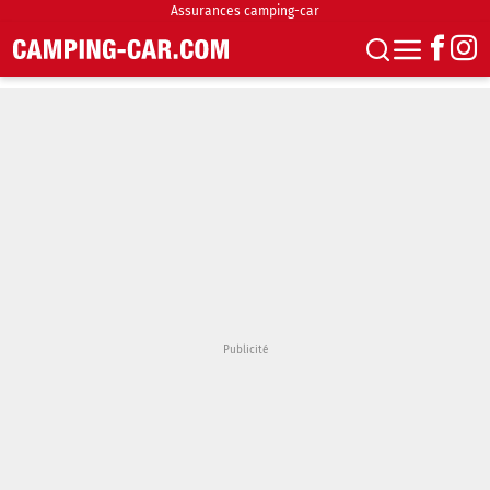
Assurances camping-car
S'abonner
Boutique
Newsletter
Annonces
Podcasts
Vidéos
Actualités
Essais
Accueil & stationnement
Accessoires
Achat & vente
Fourgons & Vans