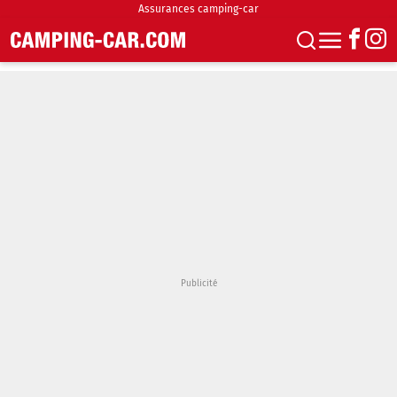
Assurances camping-car
S'abonner
Boutique
Newsletter
Annonces
Podcasts
Vidéos
Actualités
Essais
Accueil & stationnement
Accessoires
Achat & vente
Fourgons & Vans