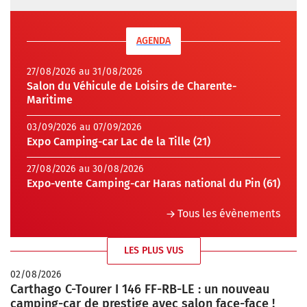
AGENDA
27/08/2026 au 31/08/2026
Salon du Véhicule de Loisirs de Charente-
Maritime
03/09/2026 au 07/09/2026
Expo Camping-car Lac de la Tille (21)
27/08/2026 au 30/08/2026
Expo-vente Camping-car Haras national du Pin (61)
Tous les évènements
LES PLUS VUS
02/08/2026
Carthago C-Tourer I 146 FF-RB-LE : un nouveau
camping-car de prestige avec salon face-face !