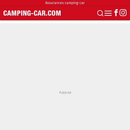
Assurances camping-car
S'abonner
Boutique
Newsletter
Annonces
Podcasts
Vidéos
Actualités
Essais
Accueil & stationnement
Accessoires
Achat & vente
Fourgons & Vans