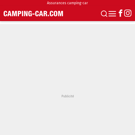
Assurances camping-car
S'abonner
Boutique
Newsletter
Annonces
Podcasts
Vidéos
Actualités
Essais
Accueil & stationnement
Accessoires
Achat & vente
Fourgons & Vans