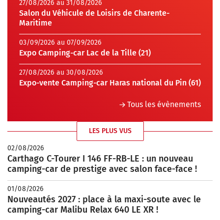
27/08/2026 au 31/08/2026
Salon du Véhicule de Loisirs de Charente-
Maritime
03/09/2026 au 07/09/2026
Expo Camping-car Lac de la Tille (21)
27/08/2026 au 30/08/2026
Expo-vente Camping-car Haras national du Pin (61)
Tous les évènements
LES PLUS VUS
02/08/2026
Carthago C-Tourer I 146 FF-RB-LE : un nouveau
camping-car de prestige avec salon face-face !
01/08/2026
Nouveautés 2027 : place à la maxi-soute avec le
camping-car Malibu Relax 640 LE XR !