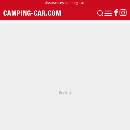
Assurances camping-car
S'abonner
Boutique
Newsletter
Annonces
Podcasts
Vidéos
Actualités
Essais
Accueil & stationnement
Accessoires
Achat & vente
Fourgons & Vans