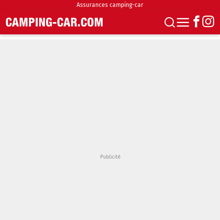
Assurances camping-car
S'abonner
Boutique
Newsletter
Annonces
Podcasts
Vidéos
Actualités
Essais
Accueil & stationnement
Accessoires
Achat & vente
Fourgons & Vans