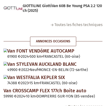
GIOTTILINE GiottiVan 60B Be Young PSA 2.2 120
ch (2025)
Toutes les fiches techniques
ANNONCES OCCASIONS
Van FONT VENDôME AUTOCAMP
61900 €
2024
500 km
FRANCASTEL (60-oise)
Van STYLEVAN AUCKLAND BLANC
49900 €
2022
Neuf
MONCE-EN-BELIN (72-sarthe)
Van WESTFALIA KEPLER SIX
74388 €
2023
15 km
FRANCASTEL (60-oise)
Van CROSSCAMP FLEX 177ch Boite auto
59990 €
2024
10 km
DOMPIERRE-SUR-YON (85-vendee)