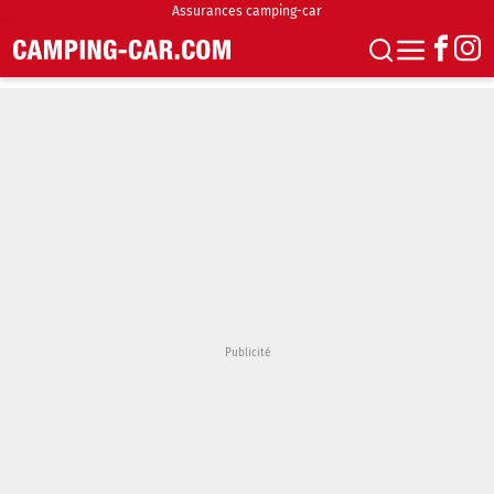
Assurances camping-car
S'abonner
Boutique
Newsletter
Annonces
Podcasts
Vidéos
Actualités
Essais
Accueil & stationnement
Accessoires
Achat & vente
Fourgons & Vans