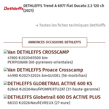
DETHLEFFS Trend A 6977 Fiat Ducato 2.3 120 ch
(2021)
Toutes les fiches techniques Dethleffs
ANNONCES OCCASIONS DETHLEFFS
Van DETHLEFFS CROSSCAMP
41900 €
2020
65500 km
PERPIGNAN (66-pyrenees-orientales)
Van DETHLEFFS Proace Crosscamp
44990 €
2021
32024 km
GUIDEL (56-morbihan)
DETHLEFFS GLOBETRAIL ACTIVE 600 KS
62846 €
2026
Neuf
POMPERTUZAT (31-haute-garonne)
DETHLEFFS Globetrail 600 DS ACTIVE PLUS
68333 €
2026
Neuf
EVREUX (27-eure)