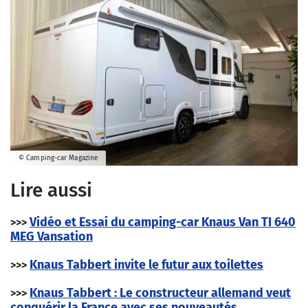
© Camping-car Magazine
Lire aussi
Vidéo et Essai du camping-car Knaus Van TI 640
>>>
MEG Vansation
Knaus Tabbert invite le futur aux toilettes
>>>
Knaus Tabbert : Le constructeur allemand veut
>>>
conquérir la France avec ses nouveautés