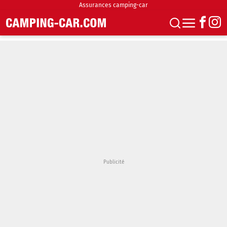
Assurances camping-car
S'abonner
Boutique
Newsletter
Annonces
Podcasts
Vidéos
Actualités
Essais
Accueil & stationnement
Accessoires
Achat & vente
Fourgons & Vans