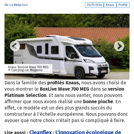
Par
La Rédaction
04/11/2024
Knaus
Profilé
Previous
Next
Knaus BoxLive Wave 700 MEG
© Camping-car Magazine
Dans la famille des
profilés Knaus,
nous avons choisi de
vous montrer le
BoxLive Wave 700 MEG
dans sa
version
Platinum Selection
. Et sans nous vanter, nous pouvons
affirmer que nous avons réalisé une
bonne pioche
. En
effet, ce modèle est un des plus grands succès du
constructeur à l’échelle européenne. Nous pouvons donc
avouer que notre choix n’était pas si compliqué à faire.
Cleanflex : L'innovation écologique de
Lire aussi :