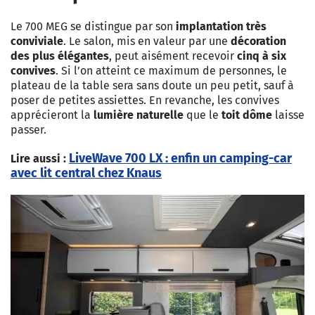
Le 700 MEG se distingue par son
implantation très
conviviale
. Le salon, mis en valeur par une
décoration
des plus élégantes
, peut aisément recevoir
cinq à six
convives
. Si l’on atteint ce maximum de personnes, le
plateau de la table sera sans doute un peu petit, sauf à
poser de petites assiettes. En revanche, les convives
apprécieront la
lumière naturelle
que le
toit dôme
laisse
passer.
LiveWave 700 LX : enfin un camping-car
Lire aussi :
avec lit central chez Knaus