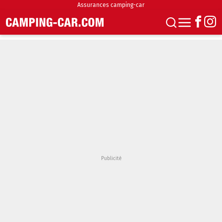
Assurances camping-car
S'abonner
Boutique
Newsletter
Annonces
Podcasts
Vidéos
Actualités
Essais
Accueil & stationnement
Accessoires
Achat & vente
Fourgons & Vans