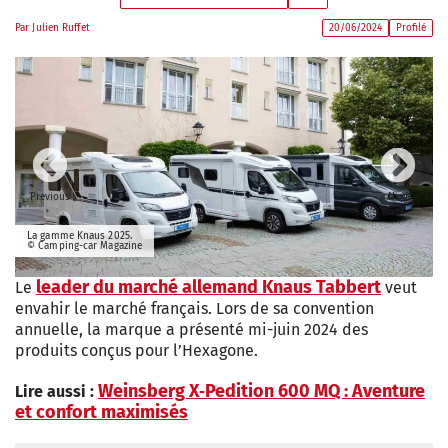
Par
Julien Ruffet
20/06/2024
Profilé
Previous
Next
La gamme Knaus 2025.
© Camping-car Magazine
leader du marché allemand Knaus Tabbert
Le
veut
envahir le marché français. Lors de sa convention
annuelle, la marque a présenté mi-juin 2024 des
produits conçus pour l’Hexagone.
Weinsberg X‐Pedition 600 MQ : Aventure
Lire aussi :
et confort maximisés